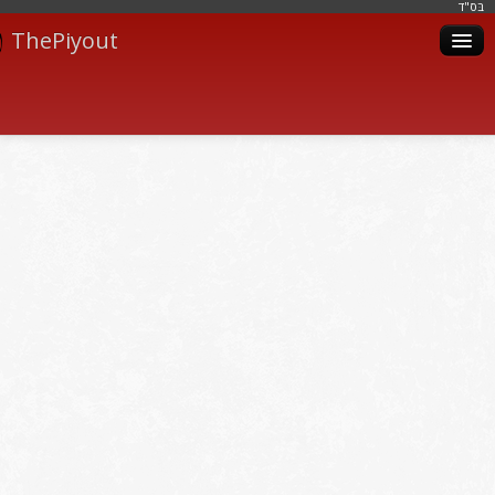
בּס"ד
ThePiyout
Artistes
Catégories
Albums
Livres
Piyoutim
Inscription
Connexion