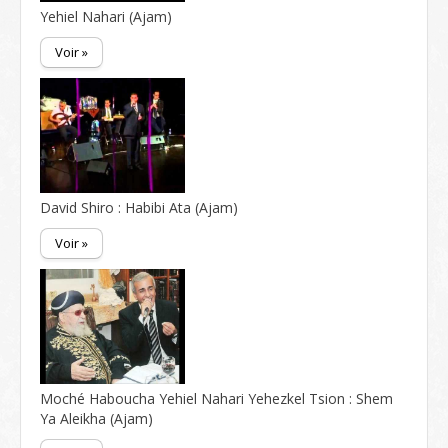
Yehiel Nahari (Ajam)
Voir »
David Shiro : Habibi Ata (Ajam)
Voir »
Moché Haboucha Yehiel Nahari Yehezkel Tsion : Shem
Ya Aleikha (Ajam)