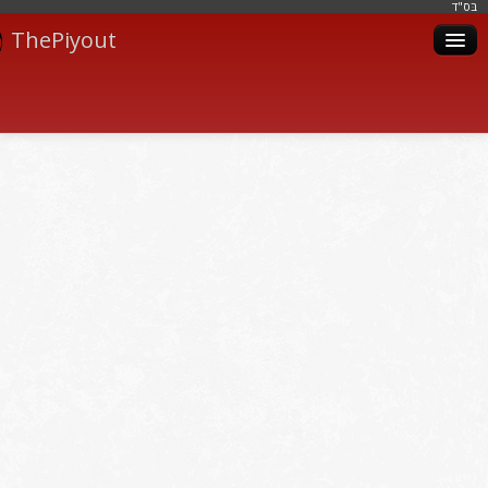
בּס"ד
ThePiyout
Artistes
Catégories
Albums
Livres
Piyoutim
Inscription
Connexion