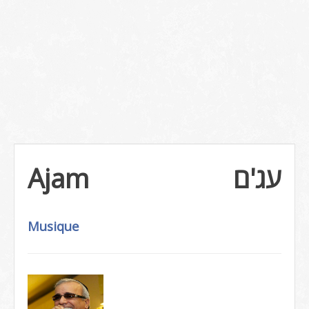
Ajam
עג'ם
Musique