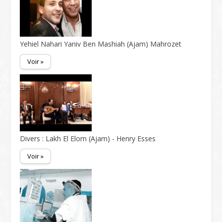
Yehiel Nahari Yaniv Ben Mashiah (Ajam) Mahrozet
Voir »
Divers : Lakh El Elom (Ajam) - Henry Esses
Voir »