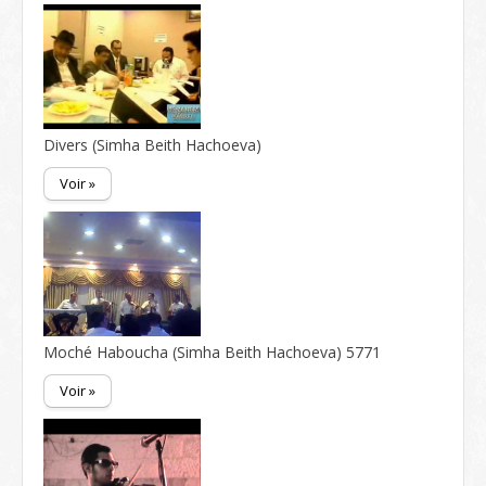
Divers (Simha Beith Hachoeva)
Voir »
Moché Haboucha (Simha Beith Hachoeva) 5771
Voir »