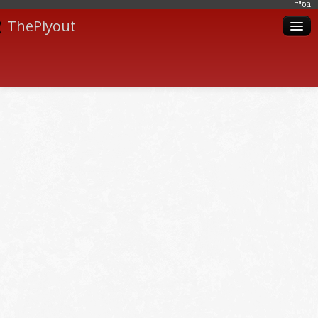
בּס"ד
ThePiyout
Artistes
Catégories
Albums
Livres
Piyoutim
Inscription
Connexion