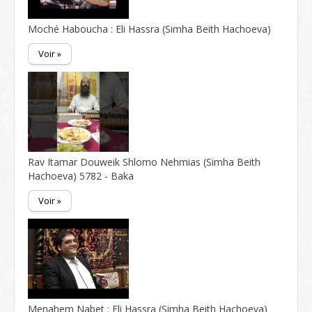
Moché Haboucha : Eli Hassra (Simha Beith Hachoeva)
Voir »
Rav Itamar Douweik Shlomo Nehmias (Simha Beith
Hachoeva) 5782 - Baka
Voir »
Menahem Nabet : Eli Hassra (Simha Beith Hachoeva)