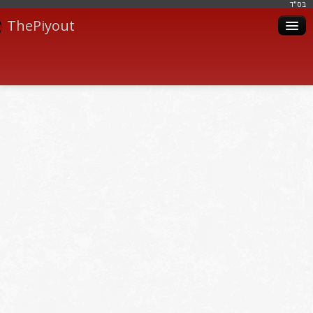
בּס"ד
ThePiyout
Artistes
Catégories
Albums
Livres
Piyoutim
Inscription
Connexion