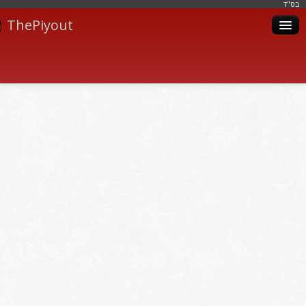
בּס"ד
ThePiyout
Artistes
Catégories
Albums
Livres
Piyoutim
Inscription
Connexion