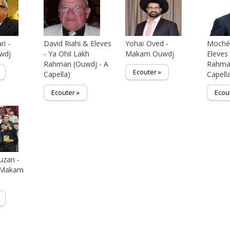
ri -
David Riahi & Eleves
Yohaï Oved -
Moché
wdj
- Ya Ohil Lakh
Makam Ouwdj
Eleves 
Rahman (Ouwdj - A
Rahman
Ecouter »
Capella)
Capell
Ecouter »
Ecou
uzan -
 (Makam