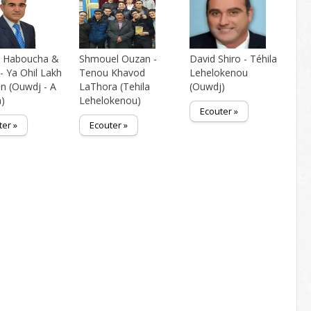
 Haboucha &
Shmouel Ouzan -
David Shiro - Téhila
- Ya Ohil Lakh
Tenou Khavod
Lehelokenou
 (Ouwdj - A
LaThora (Tehila
(Ouwdj)
a)
Lehelokenou)
Ecouter »
ter »
Ecouter »