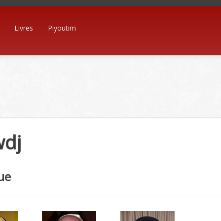
Livres
Piyoutim
dj
ue