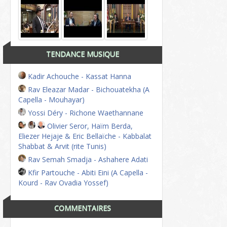
TENDANCE MUSIQUE
Kadir Achouche - Kassat Hanna
Rav Eleazar Madar - Bichouatekha (A
Capella - Mouhayar)
Yossi Déry - Richone Waethannane
Olivier Seror, Haïm Berda,
Eliezer Hejaje & Eric Bellaïche - Kabbalat
Shabbat & Arvit (rite Tunis)
Rav Semah Smadja - Ashahere Adati
Kfir Partouche - Abiti Eini (A Capella -
Kourd - Rav Ovadia Yossef)
COMMENTAIRES