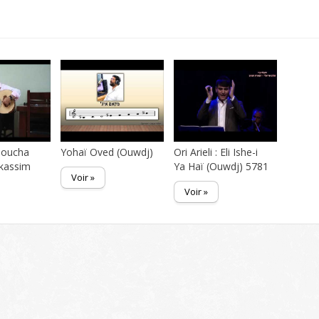
boucha
Yohaï Oved (Ouwdj)
Ori Arieli : Eli Ishe-i
kassim
Ya Haï (Ouwdj) 5781
Voir »
Voir »