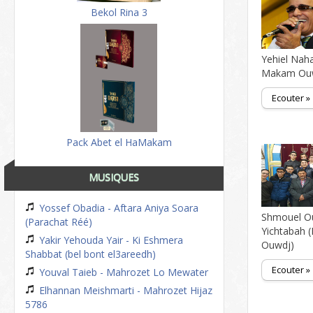
Bekol Rina 3
Yehiel Naha
Makam Ou
Ecouter »
Pack Abet el HaMakam
MUSIQUES
Yossef Obadia - Aftara Aniya Soara
Shmouel O
(Parachat Réé)
Yichtabah
Yakir Yehouda Yair - Ki Eshmera
Ouwdj)
Shabbat (bel bont el3areedh)
Ecouter »
Youval Taieb - Mahrozet Lo Mewater
Elhannan Meishmarti - Mahrozet Hijaz
5786