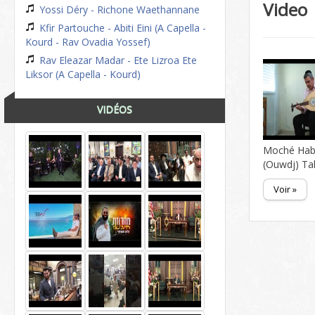
Video
Yossi Déry - Richone Waethannane
Kfir Partouche - Abiti Eini (A Capella -
Kourd - Rav Ovadia Yossef)
Rav Eleazar Madar - Ete Lizroa Ete
Liksor (A Capella - Kourd)
VIDÉOS
Moché Ha
(Ouwdj) Ta
Voir »