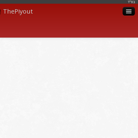
בּס"ד
ThePiyout
Artistes
Catégories
Albums
Livres
Piyoutim
Inscription
Connexion