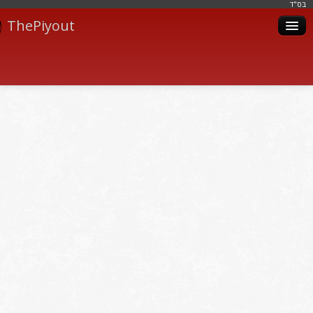
בּס"ד
ThePiyout
Artistes
Catégories
Albums
Livres
Piyoutim
Inscription
Connexion