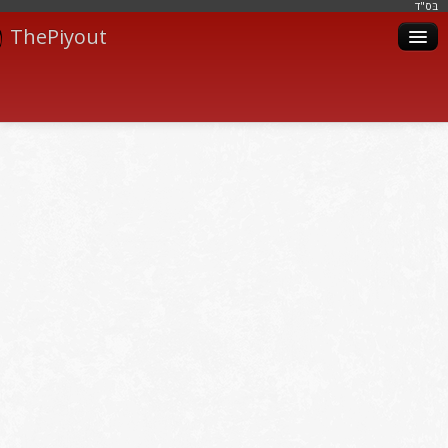
בּס"ד
ThePiyout
Artistes
Catégories
Albums
Livres
Piyoutim
Inscription
Connexion