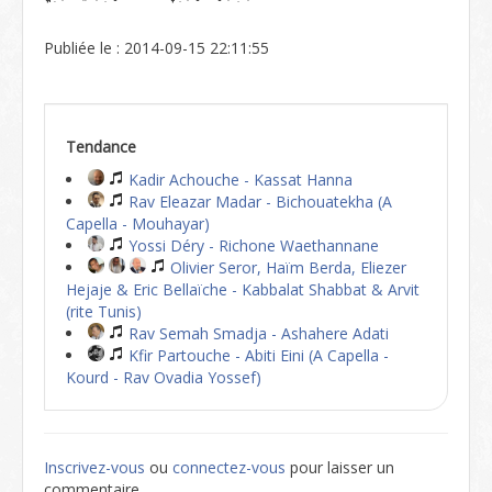
Publiée le : 2014-09-15 22:11:55
Tendance
Kadir Achouche - Kassat Hanna
Rav Eleazar Madar - Bichouatekha (A
Capella - Mouhayar)
Yossi Déry - Richone Waethannane
Olivier Seror, Haïm Berda, Eliezer
Hejaje & Eric Bellaïche - Kabbalat Shabbat & Arvit
(rite Tunis)
Rav Semah Smadja - Ashahere Adati
Kfir Partouche - Abiti Eini (A Capella -
Kourd - Rav Ovadia Yossef)
Inscrivez-vous
ou
connectez-vous
pour laisser un
commentaire