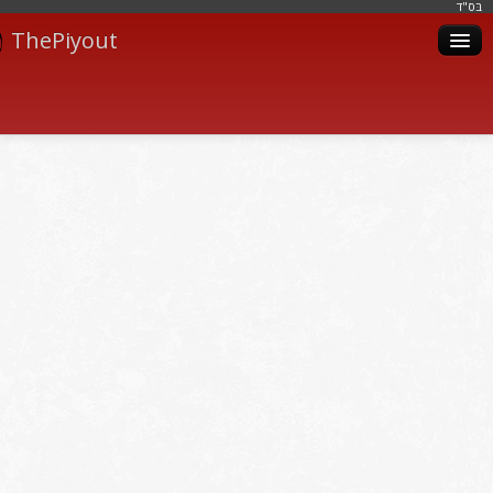
בּס"ד
ThePiyout
Artistes
Catégories
Albums
Livres
Piyoutim
Inscription
Connexion