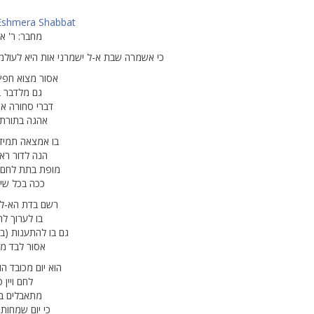
 Eshmera Shabbat
מחבר: ר' א
כי אשמרה שבת א-ל ישמרני אות היא לעולמי ע
אסור מצוא חפץ
גם מלדבר ב
דברי סחורה אף
אהגה בתורת 
בו אמצאה תמיד
הנה לדור ראש
מופת בתת לחם 
ככה בכל שישי
רשם בדת הא-ל ח
בו לערוך לח
גם בו להתענות (בו)
אסור לבד מיו
הוא יום מכובד הו
לחם ויין 
מתאבלים בו
כי יום שמחות