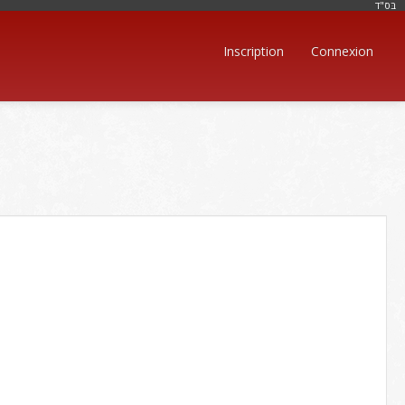
בּס"ד
Inscription
Connexion