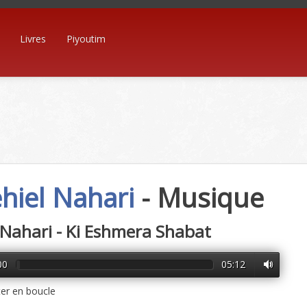
Livres
Piyoutim
hiel Nahari
- Musique
 Nahari - Ki Eshmera Shabat
00
05:12
er en boucle