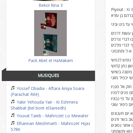
Bekol Rina 3
Piyout :
Ki
ברהם בן עזרא
ד בינו וביני
 עשות דרכים
ו דברי צרכים
 דברי מלכים
א-ל ותחכמני
 נופש לנפשי
Pack Abet el HaMakam
ון נתן קדושי
משנה בשישי
MUSIQUES
 יכפיל מזוני
וק אל סגניו
Yossef Obadia - Aftara Aniya Soara
ם פנים לפניו
(Parachat Réé)
 על פי נבוניו
Yakir Yehouda Yair - Ki Eshmera
ם כיפור עווני
Shabbat (bel bont el3areedh)
א יום תענוגים
Youval Taieb - Mahrozet Lo Mewater
טוב בשר ודגים
Elhannan Meishmarti - Mahrozet Hijaz
 אחור נסוגים
5786
 הוא ותשמחני