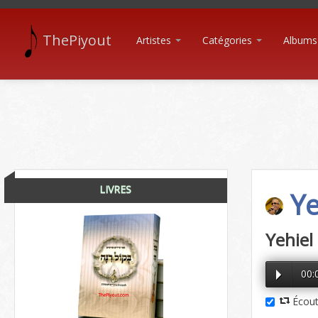
ThePiyout
Artistes
Catégories
Albums
LIVRES
Ye
Yehiel
00:
Écout