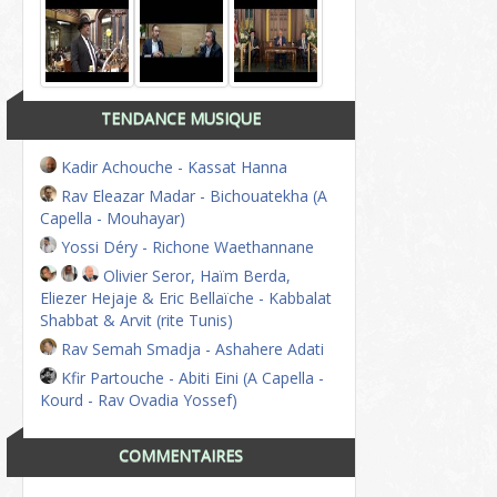
TENDANCE MUSIQUE
Kadir Achouche - Kassat Hanna
Rav Eleazar Madar - Bichouatekha (A
Capella - Mouhayar)
Yossi Déry - Richone Waethannane
Olivier Seror, Haïm Berda,
Eliezer Hejaje & Eric Bellaïche - Kabbalat
Shabbat & Arvit (rite Tunis)
Rav Semah Smadja - Ashahere Adati
Kfir Partouche - Abiti Eini (A Capella -
Kourd - Rav Ovadia Yossef)
COMMENTAIRES