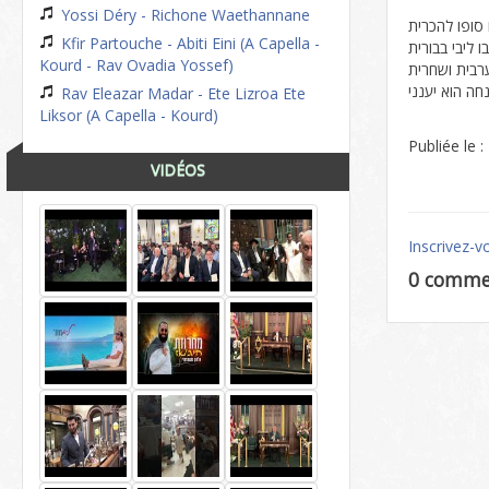
Yossi Déry - Richone Waethannane
סופו להכרית
Kfir Partouche - Abiti Eini (A Capella -
 ליבי בבורית
Kourd - Rav Ovadia Yossef)
רבית ושחרית
חה הוא יענני
Rav Eleazar Madar - Ete Lizroa Ete
Liksor (A Capella - Kourd)
Publiée le 
VIDÉOS
Inscrivez-v
0 comme