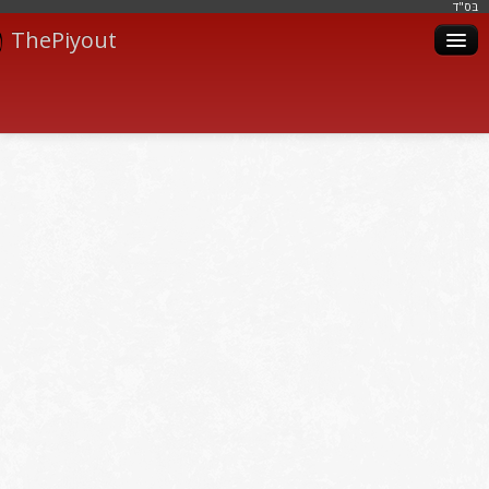
בּס"ד
ThePiyout
Artistes
Catégories
Albums
Livres
Piyoutim
Inscription
Connexion