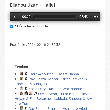
Eliahou Uzan - Hallel
00:00
07:43
Écouter en boucle
Publiée le : 2014-02-16 21:39:52
Tendance
Kadir Achouche - Kassat Hanna
Rav Eleazar Madar - Bichouatekha (A
Capella - Mouhayar)
Yossi Déry - Richone Waethannane
Olivier Seror, Haïm Berda, Eliezer
Hejaje & Eric Bellaïche - Kabbalat Shabbat & Arvit
(rite Tunis)
Rav Semah Smadja - Ashahere Adati