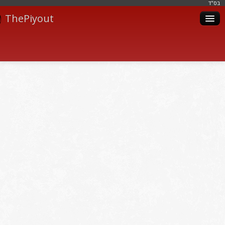
בּס"ד
ThePiyout
Artistes
Catégories
Albums
Livres
Piyoutim
Inscription
Connexion