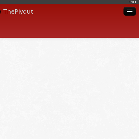
בּס"ד
ThePiyout
Artistes
Catégories
Albums
Livres
Piyoutim
Inscription
Connexion