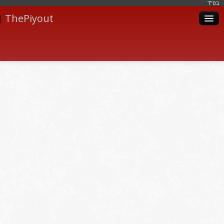
בּס"ד
ThePiyout
Artistes
Catégories
Albums
Livres
Piyoutim
Inscription
Connexion