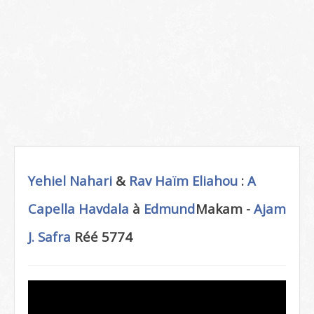
Yehiel Nahari
&
Rav Haïm Eliahou
:
A
Capella
Havdala
à
Edmund
Makam -
Ajam
J. Safra
Réé 5774