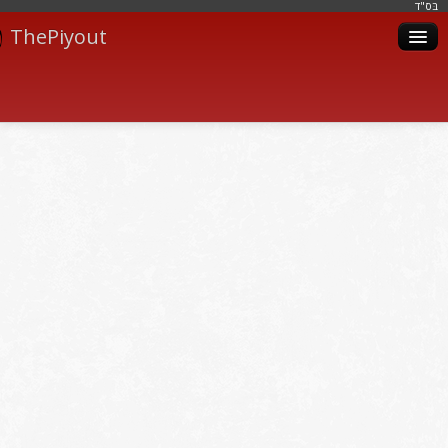
בּס"ד
ThePiyout
Artistes
Catégories
Albums
Livres
Piyoutim
Inscription
Connexion