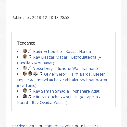
Publiée le : 2018-12-28 13:20:53
Tendance
Kadir Achouche - Kassat Hanna
Rav Eleazar Madar - Bichouatekha (A
Capella - Mouhayar)
Yossi Déry - Richone Waethannane
Olivier Seror, Haïm Berda, Eliezer
Hejaje & Eric Bellaïche - Kabbalat Shabbat & Arvit
(rite Tunis)
Rav Semah Smadja - Ashahere Adati
Kfir Partouche - Abiti Eini (A Capella -
Kourd - Rav Ovadia Yossef)
Inscrivez-vous
ou
connectez-vous
pour laisser un