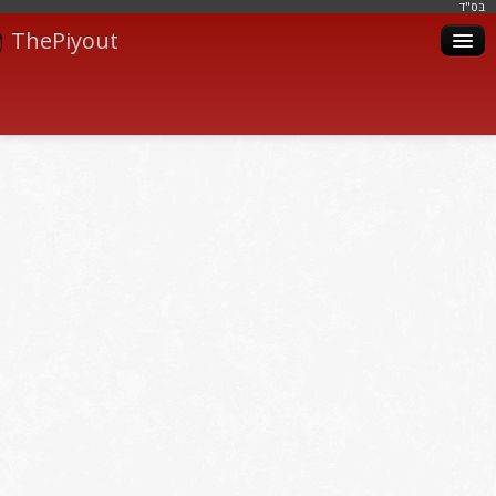
בּס"ד
ThePiyout
Artistes
Catégories
Albums
Livres
Piyoutim
Inscription
Connexion