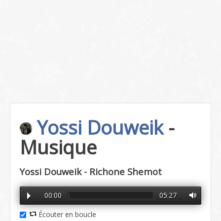
Yossi Douweik
-
Musique
Yossi Douweik - Richone Shemot
00:00
05:27
Écouter en boucle