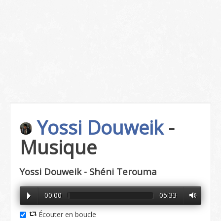
Yossi Douweik
-
Musique
Yossi Douweik - Shéni Terouma
00:00
05:33
Écouter en boucle