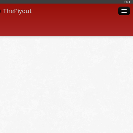
בּס"ד
ThePiyout
Artistes
Catégories
Albums
Livres
Piyoutim
Inscription
Connexion