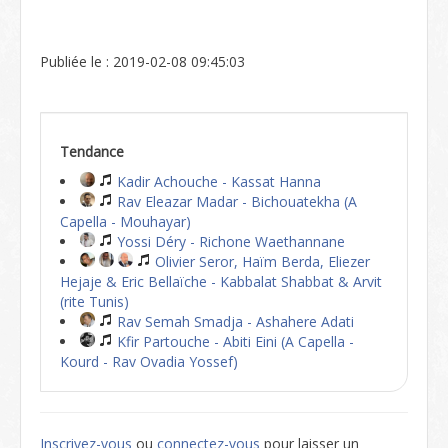
Publiée le : 2019-02-08 09:45:03
Tendance
Kadir Achouche - Kassat Hanna
Rav Eleazar Madar - Bichouatekha (A
Capella - Mouhayar)
Yossi Déry - Richone Waethannane
Olivier Seror, Haïm Berda, Eliezer
Hejaje & Eric Bellaïche - Kabbalat Shabbat & Arvit
(rite Tunis)
Rav Semah Smadja - Ashahere Adati
Kfir Partouche - Abiti Eini (A Capella -
Kourd - Rav Ovadia Yossef)
Inscrivez-vous
ou
connectez-vous
pour laisser un