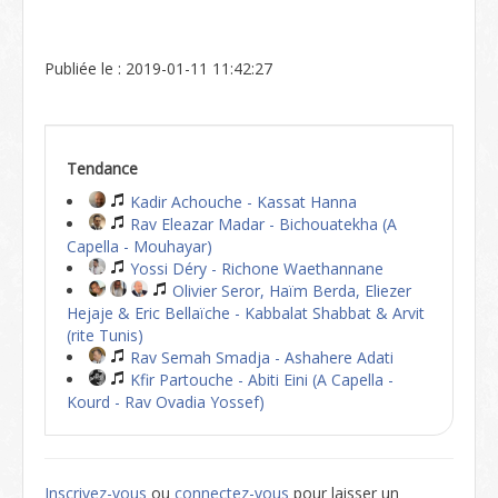
Publiée le : 2019-01-11 11:42:27
Tendance
Kadir Achouche - Kassat Hanna
Rav Eleazar Madar - Bichouatekha (A
Capella - Mouhayar)
Yossi Déry - Richone Waethannane
Olivier Seror, Haïm Berda, Eliezer
Hejaje & Eric Bellaïche - Kabbalat Shabbat & Arvit
(rite Tunis)
Rav Semah Smadja - Ashahere Adati
Kfir Partouche - Abiti Eini (A Capella -
Kourd - Rav Ovadia Yossef)
Inscrivez-vous
ou
connectez-vous
pour laisser un