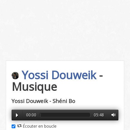
Yossi Douweik
-
Musique
Yossi Douweik - Shéni Bo
00:00
05:48
Écouter en boucle