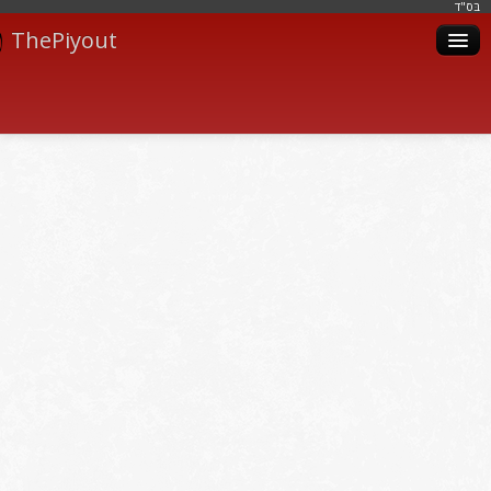
בּס"ד
ThePiyout
Artistes
Catégories
Albums
Livres
Piyoutim
Inscription
Connexion