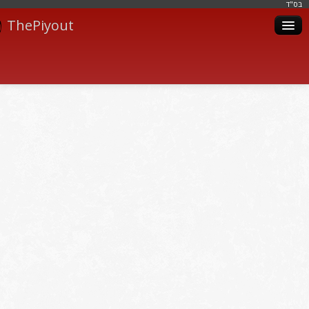
בּס"ד
ThePiyout
Artistes
Catégories
Albums
Livres
Piyoutim
Inscription
Connexion