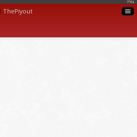
בּס"ד
ThePiyout
Artistes
Catégories
Albums
Livres
Piyoutim
Inscription
Connexion