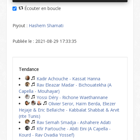
Écouter en boucle
Piyout :
Hashem Shamati
Publiée le : 2021-08-29 17:33:35
Tendance
Kadir Achouche - Kassat Hanna
Rav Eleazar Madar - Bichouatekha (A
Capella - Mouhayar)
Yossi Déry - Richone Waethannane
Olivier Seror, Haïm Berda, Eliezer
Hejaje & Eric Bellaïche - Kabbalat Shabbat & Arvit
(rite Tunis)
Rav Semah Smadja - Ashahere Adati
Kfir Partouche - Abiti Eini (A Capella -
Kourd - Rav Ovadia Yossef)