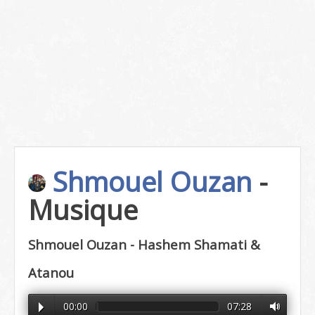
Shmouel Ouzan
-
Musique
Shmouel Ouzan - Hashem Shamati &
Atanou
00:00
07:28