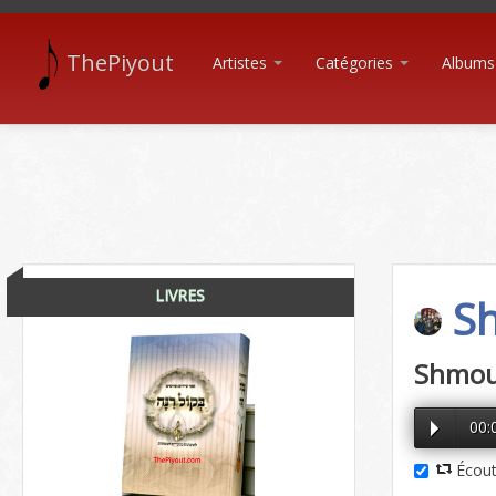
ThePiyout
Artistes
Catégories
Albums
LIVRES
Sh
Shmoue
00:
Écout