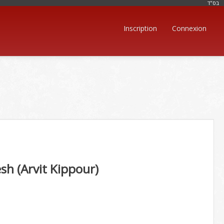
בּס"ד
Inscription
Connexion
h (Arvit Kippour)