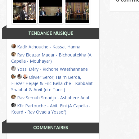
TENDANCE MUSIQUE
Kadir Achouche - Kassat Hanna
Rav Eleazar Madar - Bichouatekha (A
Capella - Mouhayar)
Yossi Déry - Richone Waethannane
Olivier Seror, Haïm Berda,
Eliezer Hejaje & Eric Bellaïche - Kabbalat
Shabbat & Arvit (rite Tunis)
Rav Semah Smadja - Ashahere Adati
Kfir Partouche - Abiti Eini (A Capella -
Kourd - Rav Ovadia Yossef)
COMMENTAIRES