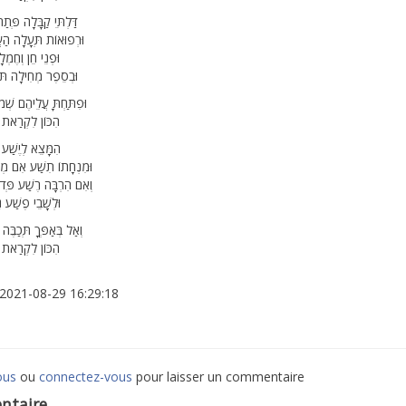
דַּלְתֵּי קַבָּלָה פְּת
וּרְפוּאוֹת תְּעָלָה הַ
וּפְנֵי חֵן וְחֶמְ
וּבְסֵפֶר מְחִילָה תִּכ
וּפִתַּחְתָּ עֲלֵיהֶם שְׁמו
הִכּוֹן לִקְרַאת א
הִמָּצֵא לְיֶשַׁע ע
וּמִנְחָתוֹ תִשַׁע אִם מְע
וְאִם הִרְבָּה רֶשַׁע פְּדו
וּלְשָׁבֵי פֶשַׁע ג
וְאַל בְּאַפְּךָ תְּכַבֶּ
הִכּוֹן לִקְרַאת א
: 2021-08-29 16:29:18
ous
ou
connectez-vous
pour laisser un commentaire
ntaire