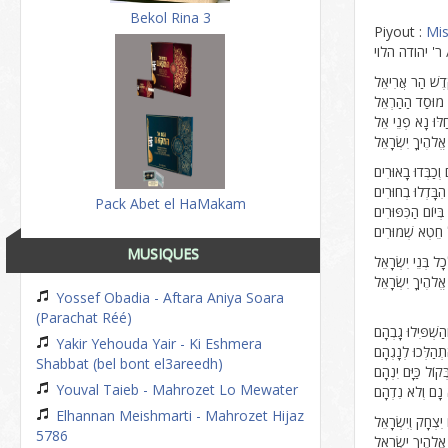
Bekol Rina 3
Piyout :
Mi
' יהודה הלוי
ֹדֶשׁ הַר אֲרִיאֵל
ת מוּסַד הַהַרְאֵל
ַלּוּ נָא פְנֵי אֵל
ֱלֹהֶיךָ יִשְׂרָאֵל
ם וְכַבְּדוּ בָאוּרִים
 הִבָּדְלוּ בְחוּרִים
Pack Abet el HaMakam
 בְּיוֹם הַכִּפּוּרִים
ָל חֵטְא שְׁמוּרִים
MUSIQUES
ל בְּנֵי יִשְׂרָאֵל
ֱלֹהֶיךָ יִשְׂרָאֵל
Yossef Obadia - Aftara Aniya Soara
(Parachat Réé)
ְהַשְׁפִּילוּ גָבְהָם
Yakir Yehouda Yair - Ki Eshmera
תְהַלְּכוּ לְנָגְהָם
Shabbat (bel bont el3areedh)
קוֹל כַּיָּם יִנְהָם
Youval Taieb - Mahrozet Lo Mewater
א נָם וְלֹא נִדְהָם
Elhannan Meishmarti - Mahrozet Hijaz
ִצְחָק וְיִשְׂרָאֵל
5786
ֱלֹהֶיךָ יִשְׂרָאֵל