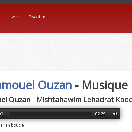
Livres
Piyoutim
mouel Ouzan
- Musique
l Ouzan - Mishtahawim Lehadrat Kodes
00
02:29
er en boucle