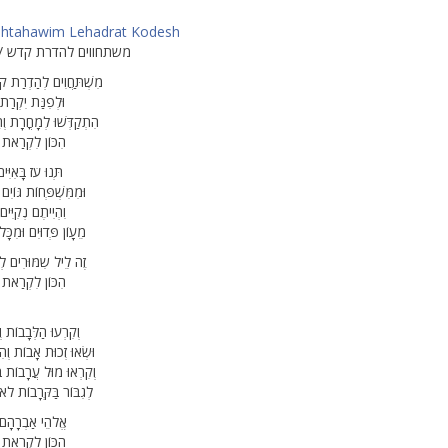
shtahawim Lehadrat Kodesh
משתחווים להדרת קדש / ר
מִשְׁתַּחֲוִים לְהַדְרַת ק
וּלְפִנַּת יִקְרַ
הִתְקַדְּשׁוּ לְמָחֳרָת וְח
הִכּוֹן לִקְרַאת א
תְּנוּ עֹז בָּאִיִּי
וּמִמִּשְׁפְּחוֹת גּוֹיִם
וִהְיִיתֶם נְקִיִּים
מֵעָוֹן פְּדוּיִם וּמִכּ
זֶה לֵיל שִמּוּרִים לְכָ
הִכּוֹן לִקְרַאת א
וְקִרְעוּ הַלְּבָבוֹת ו
וּשְׂאוּ זְכוּת אָבוֹת וְהִ
וְקִרְאוּ מוּל עֲרָבוֹת בְּ
לְגִבּוֹר בַּקְּרָבוֹת לֹ
אֱלֹהֵי אַבְרָהָם י
הִכּוֹן לִקְרַאת א