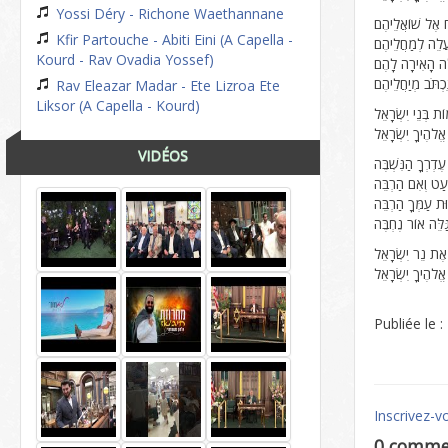
Yossi Déry - Richone Waethannane
ַח אֶל שׁוֹאֲלֵיהֶם
Kfir Partouche - Abiti Eini (A Capella -
עֲלֵה לְמַחֲלֵיהֶם
Kourd - Rav Ovadia Yossef)
לָה הָאִירָה לָהֶם
ְתֹּב מְיַחֲלֵיהֶם
Rav Eleazar Madar - Ete Lizroa Ete
Liksor (A Capella - Kourd)
ֹת בְּנֵי יִשְׂרָאֵל
ֱלֹהֶיךָ יִשְׂרָאֵל
VIDÉOS
ֶדְרְךָ הַנִּשְׁבֶּה
ַט וְאִם הַרְבֵּה
ּת עַמְּךָ הַרְבֵּה
ַּלֵּה אוֹר נֶחְבֶּה
ה אֶת נֵר יִשְׂרָאֵל
ֱלֹהֶיךָ יִשְׂרָאֵל
Publiée le 
Inscrivez-v
0 comme