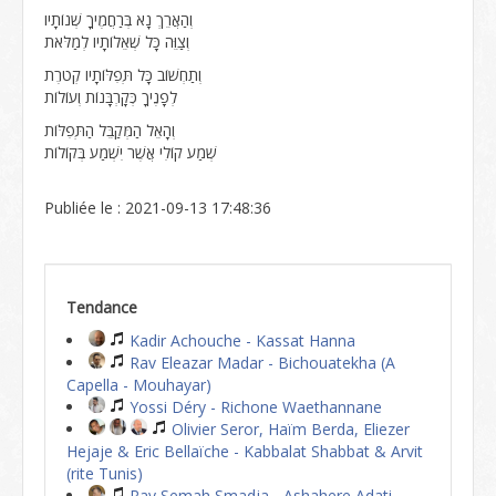
וְהַאֲרֵךְ נָא בְּרַחֲמֶיךָ שְׁנוֹתָיו
וְצַוֵּה כָּל שְׁאֵלוֹתָיו לְמַלֹּאת
וְתַחְשׁוֹב כָּל תְּפִלּוֹתָיו קְטֹרֶת
לְפָנֶיךָ כְּקָרְבָּנוֹת וְעוֹלוֹת
וְהָאֵל הַמְּקַבֵּל הַתְּפִלּוֹת
שְׁמַע קוֹלִי אֲשֶׁר יִשְׁמַע בְּקוֹלוֹת
Publiée le : 2021-09-13 17:48:36
Tendance
Kadir Achouche - Kassat Hanna
Rav Eleazar Madar - Bichouatekha (A
Capella - Mouhayar)
Yossi Déry - Richone Waethannane
Olivier Seror, Haïm Berda, Eliezer
Hejaje & Eric Bellaïche - Kabbalat Shabbat & Arvit
(rite Tunis)
Rav Semah Smadja - Ashahere Adati