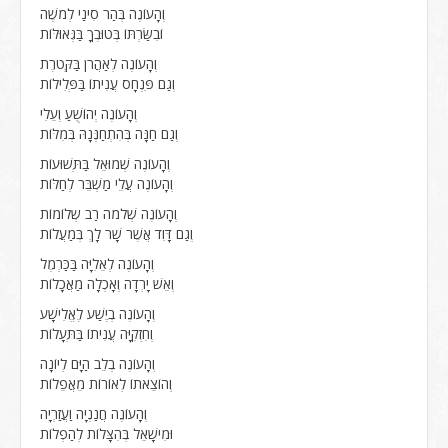
וְהָעוֹנֶה בְּהַר סִינַי לְמֹשֶׁה
וֹבִשַּׂרְתּוֹ בְּטוּבְךָ בַּגְּאוּלּוֹת
וְהָעוֹנֶה לְאַהֲרֹן בַּקְּטֹרֶת
וְגַם פִּנְחָס עֲנִיתוֹ בַּפְּלִילוֹת
וְהָעוֹנֶה יְהוֹשֻׁעַ וְעֵלִי
וְגַם חַנָּה בְּהִתְחַנְּנָהּ בְּמִלּוֹת
וְהָעוֹנֶה שְׁמוּאֵל בַּתְּשׁוּעוֹת
וְהָעוֹנֶה עֲלֵי מַשְׁבֵּר לְחַלּוֹת
וְהָעוֹנֶה שְׁלֹמֹה רַב שְלוֹמוֹת
וְגַם דָּוִד אֲשֶׁר שָׁר לָךְ בְּמַעֲלוֹת
וְהָעוֹנֶה לְאֵלִיָּה בַּכַּרְמֶל
וְאֵשׁ יָרְדָה וְאָכְלָה מַאֲכָלוֹת
וְהָעוֹנֶה בְיֶשַׁע לֶאֱלִישָׁע
וְחִזְקִיָּה עֲנִיתוֹ בַּתְּעָלוֹת
וְהָעוֹנֶה בְלֵב הַיָּם לְיוֹנָה
וְהוֹצֵאתוֹ לְאוֹרוֹת מֵאֲפֵלוֹת
וְהָעוֹנֶה חֲנַנְיָה וַעֲזַרְיָה
וּמִישָׁאֵל בְּהִצָּלוֹת לְהַפְלוֹת