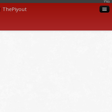
בּס"ד
ThePiyout
Artistes
Catégories
Albums
Livres
Piyoutim
Inscription
Connexion