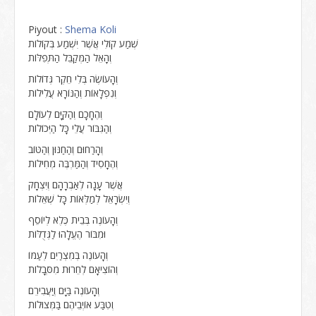
Piyout :
Shema Koli
שְׁמַע קוֹלִי אֲשֶׁר יִשְׁמַע בְּקוֹלוֹת
וְהָאֵל הַמְּקַבֵּל הַתְּפִלּוֹת
וְהָעוֹשֶׂה בְּלִי חֵקֶר גְּדוֹלוֹת
וְנִפְלָאוֹת וְהַנּוֹרָא עֲלִילוֹת
וְהֶחָכָם וְהַקַּיָּם לְעוֹלָם
וְהַגִּבּוֹר עֲלֵי כָּל הַיְּכוֹלוֹת
וְהָרַחוּם וְהַחַנּוּן וְהַטּוֹב
וְהֶחָסִיד וְהַמַּרְבֶּה מְחִילוֹת
אֲשֶׁר עָנָה לְאַבְרָהָם וְיִצְחָק
וְיִשְׂרָאֵל לְמַלְּאוֹת כָּל שְׁאֵלוֹת
וְהָעוֹנֶה בְּבֵית כֶּלֶא לְיוֹסֵף
וּמִבּוֹר הֶעֱלָהוּ לַגְּדֻלּוֹת
וְהָעוֹנֶה בְּמִצְרַיִם לְעַמּוֹ
וְהוֹצִיאָם לְחֵרוּת מִסְּבָלוֹת
וְהָעוֹנֶה בַּיָּם וְיַּעֲבִירֵם
וְטִבַּע אוֹיְבֵיהֶם בַּמְּצוּלוֹת