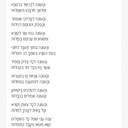
וְהָעוֹנֶה לְדָנִיאֵל בְּרַחֲמָיו
וּמַלְאַךְ חִלְּצָהוּ מִשְּׁחָלוֹת
וְהָעוֹנֶה לְמָרְדְּכַי וְאֶסְתֵּר
וְהָפַכְתָּ יְגוֹנוֹתָם לְגִילוֹת
וְהָעוֹנֶה בְמוֹ עֵזֶר לְעֶזְרָא
וְחַשְׁמוֹנִים עֲנִיתָם בַּחֲיָלוֹת
וְהָעוֹנֶה בְּתוֹךְ מַעְגָּל לְחוֹנִי
בְּעֵת נִשְׁבַּע בְּשִׁמְךָ רַב פְּעֻלּוֹת
וְהָעוֹנֶה לְכָל צַדִּיק וְחָסִיד
אֲשֶׁר הָיוּ בְּכָל דּוֹר בַּקְּהִלּוֹת
וְהָעוֹנֶה אֳנִיּוֹת יָם בְּסַעֲרוֹת
וְהָעוֹנֶה לְמִתְעַנֶּה בְּמַחְלוֹת
וְהָעוֹנֶה לְהוֹלְכִים בַּיְּשִׁימוֹן
וְהָעוֹנֶה אֲסִירִים בַּכְּבָלוֹת
וְהָעוֹנֶה לְכָל צוֹעֵק וְקוֹרֵא
וְכָל בָּאִים לְפָנֶיךָ לְחַלּוֹת
עֲנֵה עָנִי שְׁפַל כָּל הַשְּׁפָלִים
וְשָׂא חֶטְאוֹ מְקַבֵּל הַתְּפִלּוֹת