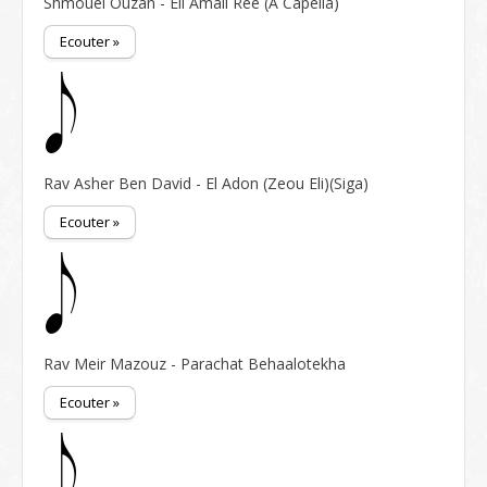
Shmouel Ouzan - Eli Amali Ree (A Capella)
Ecouter »
Rav Asher Ben David - El Adon (Zeou Eli)(Siga)
Ecouter »
Rav Meir Mazouz - Parachat Behaalotekha
Ecouter »