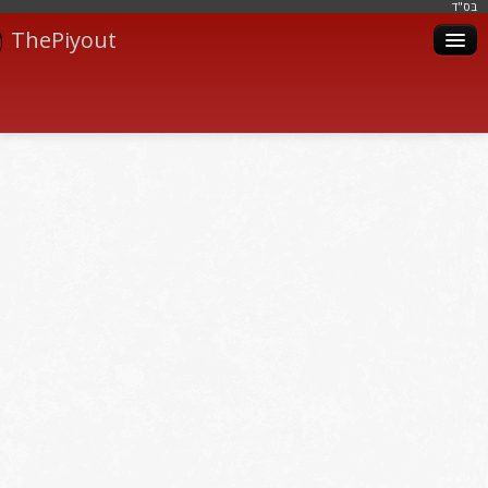
בּס"ד
ThePiyout
Artistes
Catégories
Albums
Livres
Piyoutim
Inscription
Connexion