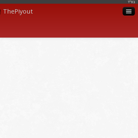
בּס"ד
ThePiyout
Artistes
Catégories
Albums
Livres
Piyoutim
Inscription
Connexion