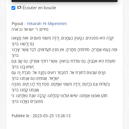
Écouter en boucle
Piyout :
Yekarah Hi Mipeninim
מילים: ר' ישראל נג'ארה
יְקָרָה הִיא מִפְּנִינִים. נְטָעֶיהָ נַעֲמָנִים. יָרְדָה מִשְּׁמֵי מְעוֹנִים. זֹאת מָצָאנוּ
גַּם יָרָשְׁנוּ: ברוך
וּמַה נָּעֲמוּ אֲמָרֶיהָ. סוֹדוֹתֶיהָ סְתָרֶיהָ. אֵין מֵבִין תַּעֲלוּמֶיהָ. לְבַד אֲשֶׁר יְצָרָנוּ:
ברוך
סוֹעֶדֶת הִיא אֹהֲבֶיהָ. גַּם עוֹדֶדֶת נְבִיאֶיהָ. אַשְׁרֵי רוֹדֵף אַחֲרֶיהָ. גַּם שָׂב וְגַם
יָשִׁישׁ בָּנוּ: ברוך
פָּנִים שִׁבְעִים לְתוֹרַת אֵל. לְמִבְחַר רוֹעִים נְתָנָהּ אֶל. סְגֻלַּת יָהּ עַם
יִשְׂרָאֵל. אֲבוֹתֵינוּ גַם אֲנַחְנוּ: ברוך
בְּקוֹלוֹת וְגַם בְּרָקִים. יָרְדָה מִשְּׁמֵי שְׁחָקִים. סֻכַּת דָּוִד לָנוּ יָקִים. מְהֵרָה
וַאֲנַחְנוּ קָמְנוּ: ברוך
חִזְקוּ וְאִמְצוּ אֻמָּתֵנוּ. שִׂישׂוּ וְעִלְצוּ קְהִלָּתֵנוּ. קָרְבָה שְׁנַת גְּאֻלָּתֵנוּ. כִּי
מִמִּצְרַיִם גְּאָלָנוּ: ברוך
Publiée le : 2023-05-25 13:26:13