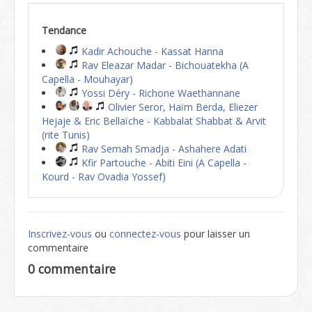
Tendance
Kadir Achouche - Kassat Hanna
Rav Eleazar Madar - Bichouatekha (A
Capella - Mouhayar)
Yossi Déry - Richone Waethannane
Olivier Seror, Haïm Berda, Eliezer
Hejaje & Eric Bellaïche - Kabbalat Shabbat & Arvit
(rite Tunis)
Rav Semah Smadja - Ashahere Adati
Kfir Partouche - Abiti Eini (A Capella -
Kourd - Rav Ovadia Yossef)
Inscrivez-vous
ou
connectez-vous
pour laisser un
commentaire
0 commentaire