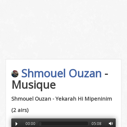
Shmouel Ouzan
-
Musique
Shmouel Ouzan - Yekarah Hi Mipeninim
(2 airs)
00:00
05:08