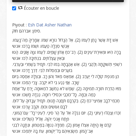
Écouter en boucle
Piyout :
Esh Dat Asher Nathan
סימן: אברהם חזק.
אֵשׁ דָּת אֲשֶׁר נָתַן לְעַמּוֹ (2). אֵל הַגָּדוֹל נוֹרָא שְׁמוֹ. אֲמָרֶיהָ מַה־נָּעֲמוּ.
אַנְשֵׁי סְגֻלָּה טַעֲמוּ. וּשְׁמוֹ בָרְכוּ: אנשי
בָּרָה הִיא וּמְאִירַת־עֵינַיִם (2). רַב־כֹּחַ אֲדוֹן שָׁמַיִם. לְעַמּוֹ צִוָּה אָזְנַיִם. הַטּוּ
וּבְאֵין עֲצַלְתַּיִם. בִּנְתִיבָהּ לְכוּ: אנשי
רִשְׁפֵּי תְשׁוּקָתָהּ וְלַהֲבֵי (2). אֵשׁ אַהֲבָתָהּ בְּמוֹ לִבִּי. תָּמִיד בְּשַׁחְרִי וּבְעַרְבִּי.
בּוֹעֲרִים וּבִמְסִלּוֹת לִבִּי. דֶּרֶךְ דָּרְכוּ: אנשי
הֵן מִנֹּפֶת קוֹלָהּ לִי יֶעֱרַב (2). אֶמְאַס מְאֹד וְהוֹן רָב. וּבְצִלָּהּ אֶחֱסֶה בְּיוֹם
שָׁרָב. אֲזַי נֶגַע בִּי לֹא יִקְרַב. צָרַי הֻמְּכוּ: אנשי
מִזִּיו הַדְרַת תּוֹרָה תְמִימָה (2). שֶׁמֶשׁ לֹא נֶחְשַׁב לִמְאוּמָה. יָרֵחַ עַל־אַחַת
כַּמֶּה וְכַמָּה. כָּל־כּוֹכְבֵי וּכְסִילֵי רוּמָה. נֶגְדָּהּ חָשְׁכוּ: אנשי
חַכְמֵי־לֵבָב אַמִּיצֵי־כֹחַ (2). בְּקִרְבָּם תַּחֲנֶה תָנוּחַ. תָּמִיד עֲנָדוּהָ עַל־לוּחַ.
לִבָּם וְעוֹשִׂים וִכּוּחַ. וּקְרָב עָרְכוּ: אנשי
זִכְרוּ וְצַהֲלוּ רַעְיוֹנַי (2). יוֹם נִגְלָה אֵל עַל הַר סִינַי. לְעֵינֵי־כָל־ עַם־הֲמוֹנַי.
פָּתַח אָנֹכִי יְהֹוָה. אֱלִיל הַשְׁלִיכוּ: אנשי
קֶדֶם אָז הָיְתָה אֶצְלוֹ אָמוֹן (2). חֶמְדָּה גְנוּזָה בְמַטְמוֹן. וּנְתָנָהּ לִבְנֵי
אַב־הָמוֹן. מְשַׂנְאֵיהֶם בַּל־יְקוּמוּן. עֵת בָּהּ יִתְמְכוּ: אנשי