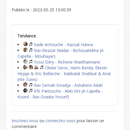
Publiée le : 2023-05-25 13:00:39
Tendance
Kadir Achouche - Kassat Hanna
Rav Eleazar Madar - Bichouatekha (A
Capella - Mouhayar)
Yossi Déry - Richone Waethannane
Olivier Seror, Haïm Berda, Eliezer
Hejaje & Eric Bellaïche - Kabbalat Shabbat & Arvit
(rite Tunis)
Rav Semah Smadja - Ashahere Adati
Kfir Partouche - Abiti Eini (A Capella -
Kourd - Rav Ovadia Yossef)
Inscrivez-vous
ou
connectez-vous
pour laisser un
commentaire