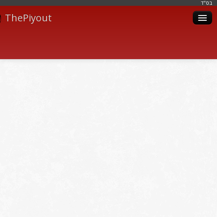
בּס"ד
ThePiyout
Artistes
Catégories
Albums
Livres
Piyoutim
Inscription
Connexion