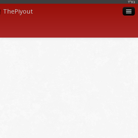
בּס"ד
ThePiyout
Artistes
Catégories
Albums
Livres
Piyoutim
Inscription
Connexion