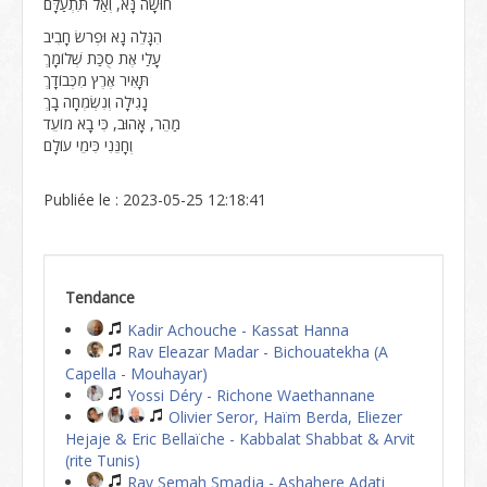
חוּשָׁה נָּא, וְאַל תִּתְעַלָּם
הִגָּלֵה נָא וּפְרֹשׂ חָבִיב
עָלַי אֶת סֻכַּת שְׁלוֹמָךְ
תָּאִיר אֶרֶץ מִכְּבוֹדָךְ
נָגִילָה וְנִשְׂמְחָה בָךְ
מַהֵר, אָהוּב, כִּי בָא מוֹעֵד
וְחָנֵּנִי כִּימֵי עוֹלָם
Publiée le : 2023-05-25 12:18:41
Tendance
Kadir Achouche - Kassat Hanna
Rav Eleazar Madar - Bichouatekha (A
Capella - Mouhayar)
Yossi Déry - Richone Waethannane
Olivier Seror, Haïm Berda, Eliezer
Hejaje & Eric Bellaïche - Kabbalat Shabbat & Arvit
(rite Tunis)
Rav Semah Smadja - Ashahere Adati