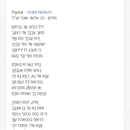
Piyout :
Yedid Nefech
מילים : רבי אלעזר אזכרי זצ"ל
יְדִיד נֶפֶשׁ, אָב הָרַחְמָן
מְשֹׁךְ עַבְדָּךְ אֶל רְצוֹנָךְ
יָרוּץ עַבְדָּךְ כְּמוֹ אַיָּל
יִשְׁתַּחֲוֶה אֶל מוּל הֲדָרָךְ
כִּי תֶעְרַב לוֹ יְדִידוּתָךְ
מִנֹּפֶת צוּף וְכָל טָעַם
הָדוּר נָאֶה זִיו הָעוֹלָם
נַפְשִׁי חוֹלַת אַהֲבָתָךְ
אָנָּא אֵל נָא, רְפָא נָא לָהּ
בְּהַרְאוֹת לָהּ נֹעַם זִיוָךְ
אָז תִּתְחַזֵּק וְתִתְרַפֵּא
וְהָיְתָה לָךְ שִׁמחת עוֹלָם
וָתִיק, יֶהְמוּ רַחֲמֶיךָ
וְחוּס נָא עַל בֵּן אוֹהֲבָךְ
כִּי זֶה כַמֶּה נִכְסֹף נִכְסַף
לִרְאוֹת בְּתִפְאֶרֶת עֻזָּךְ
אָנָּא אֵלִי, מַחְמַד לִבִּי