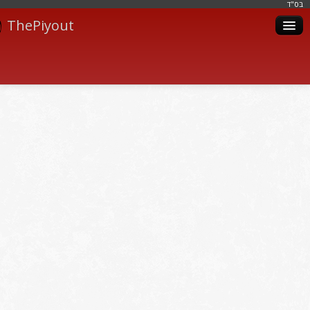
בּס"ד
ThePiyout
Artistes
Catégories
Albums
Livres
Piyoutim
Inscription
Connexion