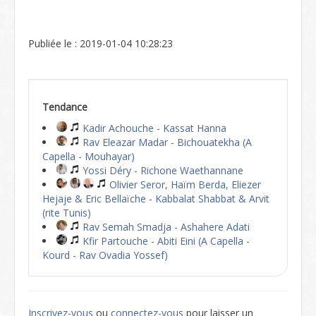
Publiée le : 2019-01-04 10:28:23
Tendance
Kadir Achouche - Kassat Hanna
Rav Eleazar Madar - Bichouatekha (A
Capella - Mouhayar)
Yossi Déry - Richone Waethannane
Olivier Seror, Haïm Berda, Eliezer
Hejaje & Eric Bellaïche - Kabbalat Shabbat & Arvit
(rite Tunis)
Rav Semah Smadja - Ashahere Adati
Kfir Partouche - Abiti Eini (A Capella -
Kourd - Rav Ovadia Yossef)
Inscrivez-vous
ou
connectez-vous
pour laisser un