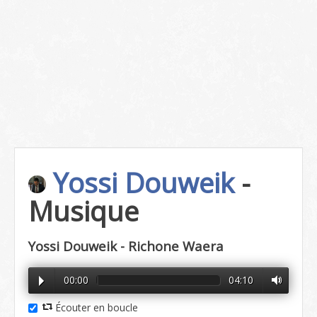
Yossi Douweik
-
Musique
Yossi Douweik - Richone Waera
00:00
04:10
Écouter en boucle