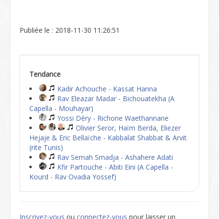
Publiée le : 2018-11-30 11:26:51
Tendance
Kadir Achouche - Kassat Hanna
Rav Eleazar Madar - Bichouatekha (A
Capella - Mouhayar)
Yossi Déry - Richone Waethannane
Olivier Seror, Haïm Berda, Eliezer
Hejaje & Eric Bellaïche - Kabbalat Shabbat & Arvit
(rite Tunis)
Rav Semah Smadja - Ashahere Adati
Kfir Partouche - Abiti Eini (A Capella -
Kourd - Rav Ovadia Yossef)
Inscrivez-vous
ou
connectez-vous
pour laisser un