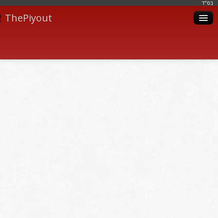
בּס"ד
ThePiyout
Artistes
Catégories
Albums
Livres
Piyoutim
Inscription
Connexion