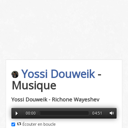
Yossi Douweik
-
Musique
Yossi Douweik - Richone Wayeshev
00:00
04:51
Écouter en boucle