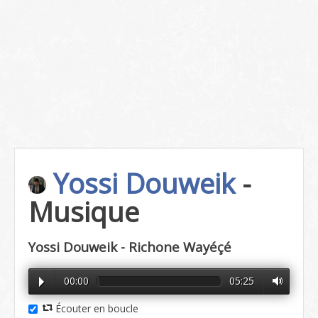
Yossi Douweik
-
Musique
Yossi Douweik - Richone Wayéçé
00:00
05:25
Écouter en boucle