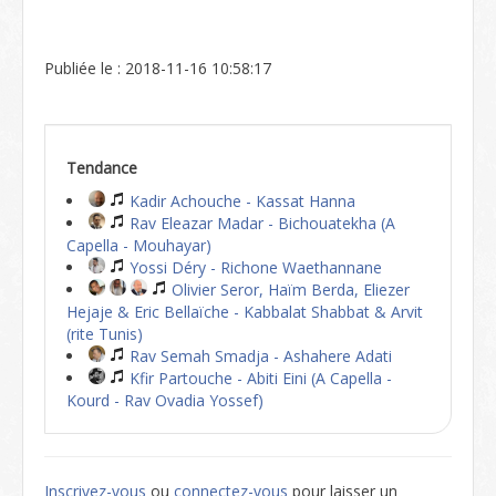
Publiée le : 2018-11-16 10:58:17
Tendance
Kadir Achouche - Kassat Hanna
Rav Eleazar Madar - Bichouatekha (A
Capella - Mouhayar)
Yossi Déry - Richone Waethannane
Olivier Seror, Haïm Berda, Eliezer
Hejaje & Eric Bellaïche - Kabbalat Shabbat & Arvit
(rite Tunis)
Rav Semah Smadja - Ashahere Adati
Kfir Partouche - Abiti Eini (A Capella -
Kourd - Rav Ovadia Yossef)
Inscrivez-vous
ou
connectez-vous
pour laisser un