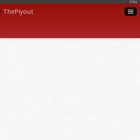
בּס"ד
ThePiyout
Artistes
Catégories
Albums
Livres
Piyoutim
Inscription
Connexion