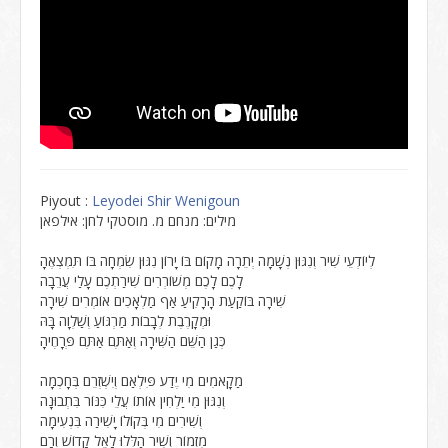
Piyout :
Leyodei Shir Wenigoun
מילים: מנחם מ. מוסטקי לחן: אילפאן
לְיוֹדְעֵי שִׁיר וְנִגּוּן נְשָׁמָה יְתֵרָה מָקוֹם בּוֹ יָרוֹן נִגּוּן שִׂמְחָה בּוֹ תִּמְצְאֶהָ
לָכֶם לָכֶם מְשׁוֹרְרִים שִׁירַתְכֶם עָלַי עֲרֵבָה
שִׁירָה בּוֹקַעַת הָרָקִיעַ אַף מַלְאָכִים אוֹמְרִים שִׁירָה
וּמְקָרֶבֶת לְבָבוֹת מַרְגּוֹעַ וְשַׁלְוָה בָּהּ
כְּגַן הַשֵּׁם הַשִּׁירָה וְאַתֶּם אַתֶּם פְּרָחֶיהָ
מַקָאמִים מִי יֶדַע פִּילְאַם וְיִשְׁזְרֵם בְּחָכְמָה
וְנִגּוּן מִי יַלְחִין אוֹתוֹ עֲלֵי כִּנּוֹר בִּתְבוּנָה
וְשִׁירִים מִי בְּקוֹלוֹ יָשִׁירַה בִּנְעִימָה
מִזְמוֹר וְשִׁיר הַלְּלוּ לָאֵל קָדוֹשׁ וְרָם