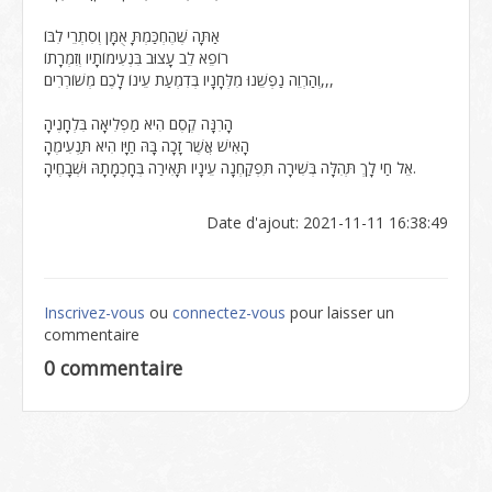
אַתָּה שֶׁהֶחְכַּמְתָּ אֻמָּן וְסִתְרֵי לִבּוֹ
רוֹפֵא לֵב עָצוּב בִּנְעִימוֹתָיו וְזִמְרָתוֹ
וְהַרְוֵה נַפְשֵׁנוּ מִלְּחָנָיו בְּדִמְעַת עֵינוֹ לָכֶם מְשׁוֹרְרִים,,,
הָרִנָּה קֶסֶם הִיא מַפְלִיאָה בִּלְחָנֶיהָ
הָאִישׁ אֲשֶׁר זָכָה בָּהּ חַיָּו הִיא תַּנְעִימֶהָ
אֵל חַי לָךְ תְּהִלָּה בְּשִׁירָה תִּפְקַחְנָה עֵינָיו תָּאִירַה בְּחָכְמָתָהּ וּשְׁבָחֶיהָ.
Date d'ajout: 2021-11-11 16:38:49
Inscrivez-vous
ou
connectez-vous
pour laisser un
commentaire
0 commentaire