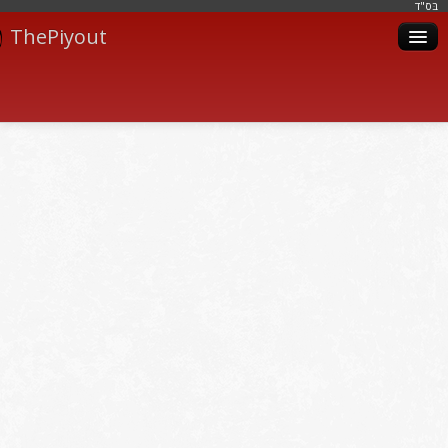
בּס"ד
ThePiyout
Artistes
Catégories
Albums
Livres
Piyoutim
Inscription
Connexion