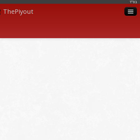
בּס"ד
ThePiyout
Artistes
Catégories
Albums
Livres
Piyoutim
Inscription
Connexion