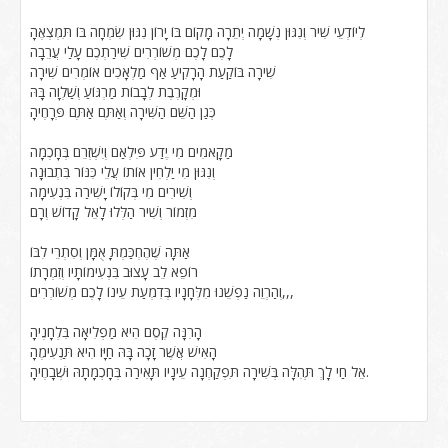
לְיוֹדְעֵי שִׁיר וְנִגּוּן נְשָׁמָה יְתֵרָה מָקוֹם בּוֹ יָרוֹן נִגּוּן שִׂמְחָה בּוֹ תִּמְצְאֶהָ
לָכֶם לָכֶם מְשׁוֹרְרִים שִׁירַתְכֶם עָלַי עֲרֵבָה
שִׁירָה בּוֹקַעַת הָרָקִיעַ אַף מַלְאָכִים אוֹמְרִים שִׁירָה
וּמְקָרֶבֶת לְבָבוֹת מַרְגּוֹעַ וְשַׁלְוָה בָּהּ
כְּגַן הַשֵּׁם הַשִּׁירָה וְאַתֶּם אַתֶּם פְּרָחֶיהָ
מַקָאמִים מִי יֶדַע פִּילְאַם וְיִשְׁזְרֵם בְּחָכְמָה
וְנִגּוּן מִי יַלְחִין אוֹתוֹ עֲלֵי כִּנּוֹר בִּתְבוּנָה
וְשִׁירִים מִי בְּקוֹלוֹ יָשִׁירַה בִּנְעִימָה
מִזְמוֹר וְשִׁיר הַלְּלוּ לָאֵל קָדוֹשׁ וְרָם
אַתָּה שֶׁהֶחְכַּמְתָּ אֻמָּן וְסִתְרֵי לִבּוֹ
רוֹפֵא לֵב עָצוּב בִּנְעִימוֹתָיו וְזִמְרָתוֹ
וְהַרְוֵה נַפְשֵׁנוּ מִלְּחָנָיו בְּדִמְעַת עֵינוֹ לָכֶם מְשׁוֹרְרִים,,,
הָרִנָּה קֶסֶם הִיא מַפְלִיאָה בִּלְחָנֶיהָ
הָאִישׁ אֲשֶׁר זָכָה בָּהּ חַיָּו הִיא תַּנְעִימֶהָ
אֵל חַי לָךְ תְּהִלָּה בְּשִׁירָה תִּפְקַחְנָה עֵינָיו תָּאִירַה בְּחָכְמָתָהּ וּשְׁבָחֶיהָ.