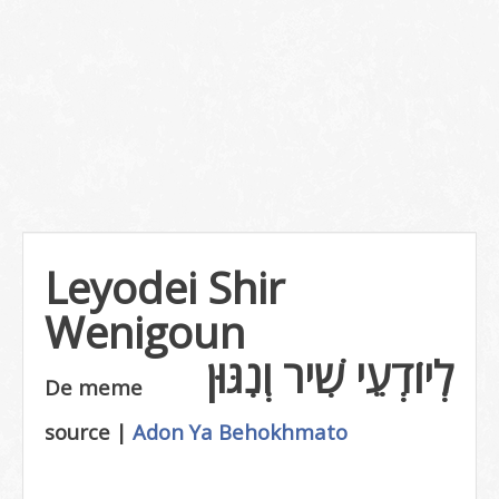
Leyodei Shir
Wenigoun
לְיוֹדְעֵי שִׁיר וְנִגּוּן
De meme
source |
Adon Ya Behokhmato