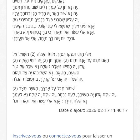
נֶאֱבָקִים וְנֶאֱנָקִים מִיַּד עוֹל הַגּוֹיִים,
יָהּ נָא חֹן עַל עַמָּךֽ דַּלִּים שׁוּב מֵחֲרוֹן אַפָּךָ,
יָהּ נָא שׁוּב הָאֵר יָהּ חָבִיב הָגֵן בְּרוּחַךֽ עָלָיו.
יָהּ עֶלְיוֹן שָׁמְרֵנִי בְּצֵל כְּנָפֶיךָ תַּסְתּירֵנִי (6)
אָנָּא עֵינַי אֵלֶיךָ שֶׁתִּשָּׂא לִי עֳוֹנִי עֳוֹנִי, וּבְטוּבַךֽ הַקִּיפֵנִי
אָנָּא אֵלִי עֲשֵׂה וְאַל תְּאַחֵר כִּי בְךָ בָּטַחְתִּי וְלֹא בְאַחֵר,
וּבְכָל יוֹם וָיוֹם לָךְ מְיַחֵד, אֵלִי אֵל תַּעַזְבֵנִי.
אֵלִי מָתַי תִּפְקֹד עַמָּךְ. אוֹתוֹ הַעֲלֵה (2) מִשְּׁאֹל אֵל
הַאִם תִּדֹּם עַד אָנָה תִּדֹּם (2). עַמַּךֽ חֹן (2) יָהּ רוּחִי הַעֲלֵה (2)
אָדוֹן יָהּ הַחִישׁ גּוֹאֲלָם גּוֹאֲלָם נָא שְׁכַח אֵל טוֹב,
פִּשְׁעָם, חֶטְאָם, נָא הַשְׁלִיכֵהוּ יָהּ אֶל תְּהוֹם
יָהּ שְׁמוֹר יָהּ אָבִי עַל קְהָלָךָ, בַּתְּפוּצוֹת הַגֹּלָה,
וּשְׁמוֹר מִכֹּל עַל אַרְצָךֽ, מֵאוֹיֵב וּמִצָר (2)
יָהּ שְׁלַח אָדוֹן יָהּ מְשִׁיחֶךָ, לְעַם נִבְחָר, יָהּ שְׁלַח יָהּ שְׁלַח נָא לְעַמָּךָ,
נָא שְׁלַח יְדִידָךֽ : אָנָּא אֵלִי עֲשֵׂה וְאַל תְּאַחֵר וכו׳
Date d'ajout: 2026-02-17 11:40:17
Inscrivez-vous
ou
connectez-vous
pour laisser un