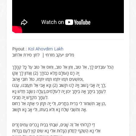
Piyout :
Kol Ahovdim Lakh
מלים: יעקב מזרחי | לחן: סירת אלחוב
הַכֹּל עוֹבְדִים לָךְ, אֵל טוֹב, וְחֹן אֵל טוֹב, וְחוּס אֵל טוֹב עַל כָּל קְהָלָךְ
יָהּ רָם הָעוֹלָם מָלֵא כְבוֹדָךְ (2) וַאֲדוֹן לָךְ אֲקַו
וּפוֹשְׁעִים תַּמּוּ יִתַּמּוּ תַּמּוּ יִתַּמּוּ, טוֹל חוֹבִי אָהוּב,
לָךְ יָהּ אָבִי נָשׁוּב וְיָהּ לָנוּ תָּשׁוּב (2) וְנָא אָבִי אַל תַּעַזְבֵנוּ, עֲנֵנוּ,
לְעַמָּךְ בֵּיתָךֽ אָהּ בֵּיתָךֽ יִכּוֹן יָהּ לְעוֹלָמִים,נַעֲלָה נִשְׂגָּב חַדֵּשׁ נָא
לְעַמָּךְ מִקְדָּשׁ יָהּ חֲבִיבִי.
הֵן אָב תִּשְׁמוֹר לִי בְּרִית בְּתָרִים, וְלִי יָהּ תָּחֹן כִּי אַתָּה אֵל רַחוּם,
אָהּ וְתִשְׁבִּי שֽׁלַח נָא וְלֹא בְעִתּוֹ, וְלִי אָב נָא תָּשׁוּב.
דַּי לְגָלוּתִי אֵל זֶה שָׁנִים, שִׁבֽתִּי בְּבֵית נָכְרִים עַמִּים זָרִים
אֵלִי נָא הַשְׁקֵף לַחֲלוֹן הַגָּלוּת אֵלִי נָא שִׂים קֵץ לְעַם בַּגָּלוּת