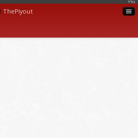
בּס"ד
ThePiyout
Artistes
Catégories
Albums
Livres
Piyoutim
Inscription
Connexion