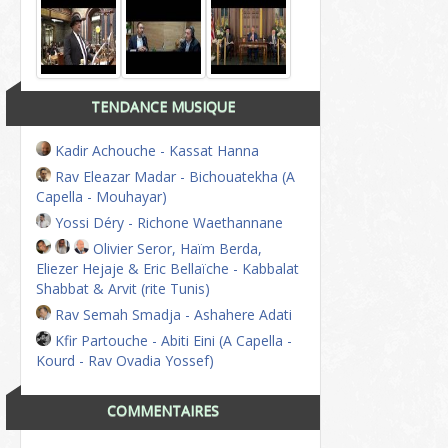
TENDANCE MUSIQUE
Kadir Achouche - Kassat Hanna
Rav Eleazar Madar - Bichouatekha (A
Capella - Mouhayar)
Yossi Déry - Richone Waethannane
Olivier Seror, Haïm Berda,
Eliezer Hejaje & Eric Bellaïche - Kabbalat
Shabbat & Arvit (rite Tunis)
Rav Semah Smadja - Ashahere Adati
Kfir Partouche - Abiti Eini (A Capella -
Kourd - Rav Ovadia Yossef)
COMMENTAIRES