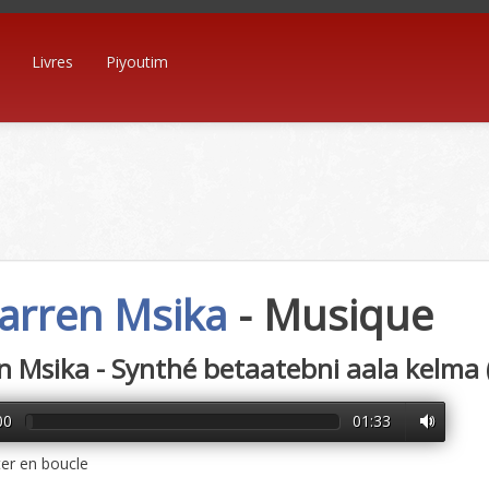
Livres
Piyoutim
rren Msika
- Musique
 Msika - Synthé betaatebni aala kelma 
00
01:33
er en boucle