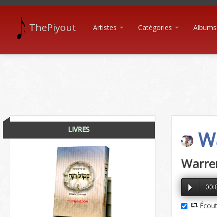
ThePiyout
Artistes
Catégories
Albums
LIVRES
Wa
Warren
00:
Écout