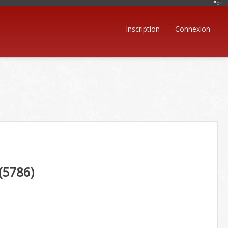
בּס"ד
Inscription
Connexion
(5786)