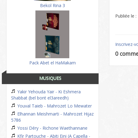
Bekol Rina 3
Publiée le 
Inscrivez-v
0 comme
Pack Abet el HaMakam
MUSIQUES
Yakir Yehouda Yair - Ki Eshmera
Shabbat (bel bont el3areedh)
Youval Taieb - Mahrozet Lo Mewater
Elhannan Meishmarti - Mahrozet Hijaz
5786
Yossi Déry - Richone Waethannane
Kfir Partouche - Abiti Eini (A Capella -