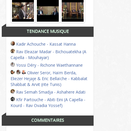
TENDANCE MUSIQUE
Kadir Achouche - Kassat Hanna
Rav Eleazar Madar - Bichouatekha (A
Capella - Mouhayar)
Yossi Déry - Richone Waethannane
Olivier Seror, Haïm Berda,
Eliezer Hejaje & Eric Bellaïche - Kabbalat
Shabbat & Arvit (rite Tunis)
Rav Semah Smadja - Ashahere Adati
Kfir Partouche - Abiti Eini (A Capella -
Kourd - Rav Ovadia Yossef)
COMMENTAIRES