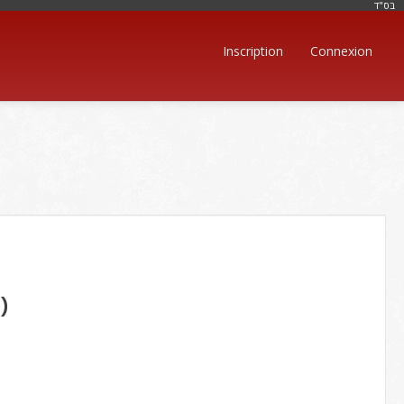
בּס"ד
Inscription
Connexion
)