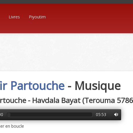
Livres
Piyoutim
ir Partouche
- Musique
artouche - Havdala Bayat (Terouma 5786
00
05:53
er en boucle