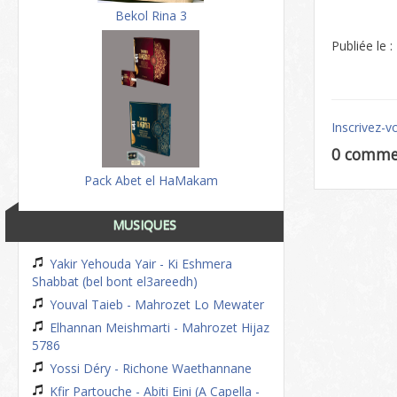
Bekol Rina 3
Publiée le 
Inscrivez-v
0 comme
Pack Abet el HaMakam
MUSIQUES
Yakir Yehouda Yair - Ki Eshmera
Shabbat (bel bont el3areedh)
Youval Taieb - Mahrozet Lo Mewater
Elhannan Meishmarti - Mahrozet Hijaz
5786
Yossi Déry - Richone Waethannane
Kfir Partouche - Abiti Eini (A Capella -