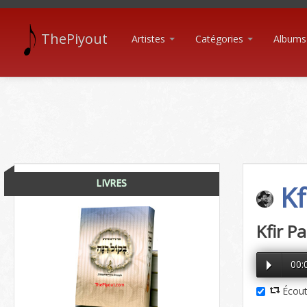
ThePiyout
Artistes
Catégories
Albums
LIVRES
Kf
Kfir P
00:
Écout