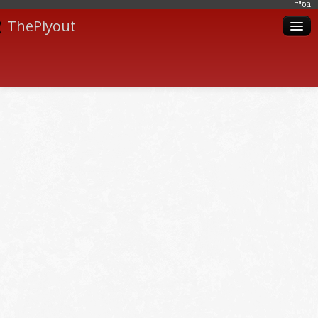
בּס"ד
ThePiyout
Artistes
Catégories
Albums
Livres
Piyoutim
Inscription
Connexion