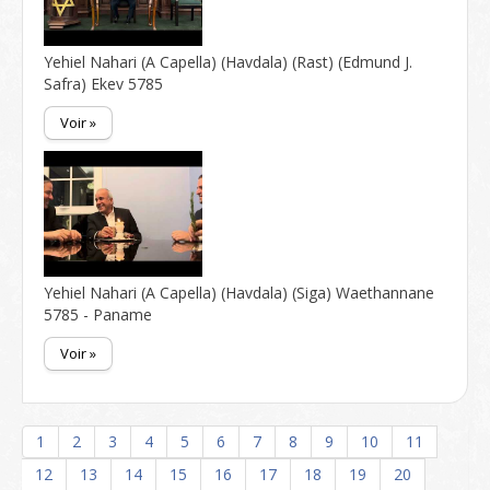
Yehiel Nahari (A Capella) (Havdala) (Rast) (Edmund J.
Safra) Ekev 5785
Voir »
Yehiel Nahari (A Capella) (Havdala) (Siga) Waethannane
5785 - Paname
Voir »
1
2
3
4
5
6
7
8
9
10
11
12
13
14
15
16
17
18
19
20