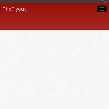
בּס"ד
ThePiyout
Artistes
Catégories
Albums
Livres
Piyoutim
Inscription
Connexion