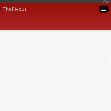
בּס"ד
ThePiyout
Artistes
Catégories
Albums
Livres
Piyoutim
Inscription
Connexion