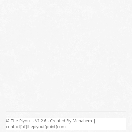
© The Piyout - V1.2.6 - Created By Menahem |
contact[at]thepiyout[point]com