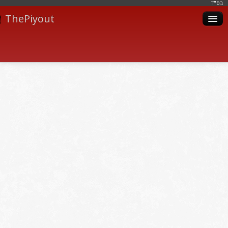
בּס"ד
ThePiyout
Artistes
Catégories
Albums
Livres
Piyoutim
Inscription
Connexion