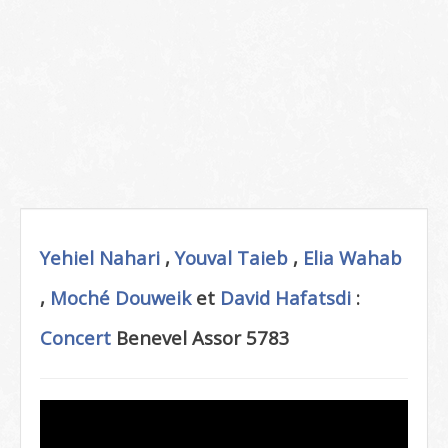
Yehiel Nahari
,
Youval Taieb
,
Elia Wahab
,
Moché Douweik
et
David Hafatsdi
:
Concert
Benevel Assor 5783