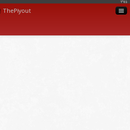
בּס"ד
ThePiyout
Artistes
Catégories
Albums
Livres
Piyoutim
Inscription
Connexion