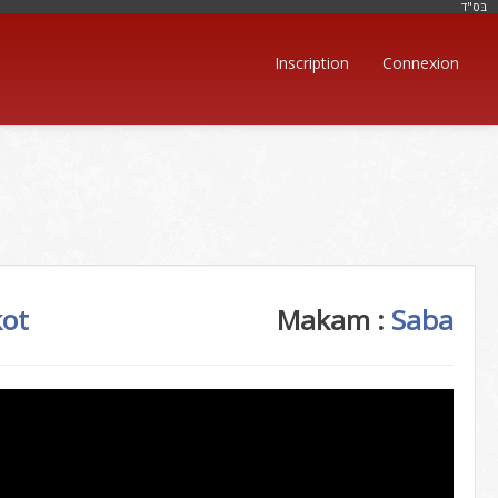
בּס"ד
Inscription
Connexion
kot
Makam :
Saba