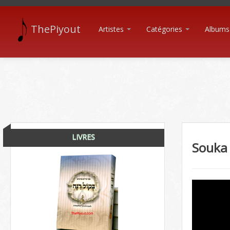
ThePiyout
Artistes
Catégories
Albums
LIVRES
Souka