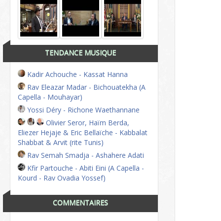
TENDANCE MUSIQUE
Kadir Achouche - Kassat Hanna
Rav Eleazar Madar - Bichouatekha (A
Capella - Mouhayar)
Yossi Déry - Richone Waethannane
Olivier Seror, Haïm Berda,
Eliezer Hejaje & Eric Bellaïche - Kabbalat
Shabbat & Arvit (rite Tunis)
Rav Semah Smadja - Ashahere Adati
Kfir Partouche - Abiti Eini (A Capella -
Kourd - Rav Ovadia Yossef)
COMMENTAIRES