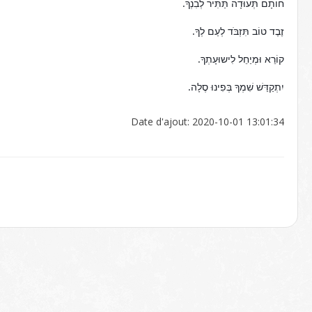
חוֹתָם תְּעוּדָה תַּתִּיר לְבִנְךָ.
זֶבֶד טוֹב תִּזְבֹּד לְעַם לְךָ.
קוֹרֵא וּמְיַחֵל לִישוּעָתְךָ.
יִתְקַדַּשׁ שִׁמְךָ בְּפִינוּ סֶלָה.
Date d'ajout: 2020-10-01 13:01:34