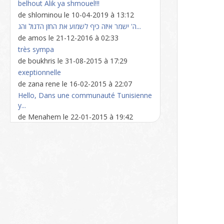
belhout Alik ya shmouel!!!
de shlominou le 10-04-2019 à 13:12
ה' ישמר איזה כיף לשמוע את החזן הדגול והג...
de amos le 21-12-2016 à 02:33
très sympa
de boukhris le 31-08-2015 à 17:29
exeptionnelle
de zana rene le 16-02-2015 à 22:07
Hello, Dans une communauté Tunisienne
y...
de Menahem le 22-01-2015 à 19:42