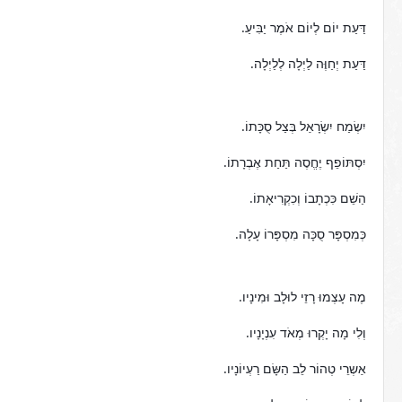
דַּעַת יוֹם לְיוֹם אֹמֶר יַבִּיעַ.
דַּעַת יְחַוֶּה לַיְלָה לְלַיְלָה.
יִשְׂמַח יִשְׂרָאַל בְּצַל סֻכָּתוֹ.
יִסְתּוֹפֵף יֶחֱסֶה תַּחַת אֶבְרָתוֹ.
הַשֵׁם כִּכְתָבוֹ וְכִקְרִיאָתוֹ.
כְּמִסְפָּר סֻכָּה מִסְפָּרוֹ עָלָה.
מֶה עָצְמוּ רָזֵי לוּלָב וּמִינָיו.
וְלִי מָה יָקְרוּ מְאֹד עִנְיָנָיו.
אַשְרֵי טְהוֹר לֵב הַשָּׂם רַעְיוֹנָיו.