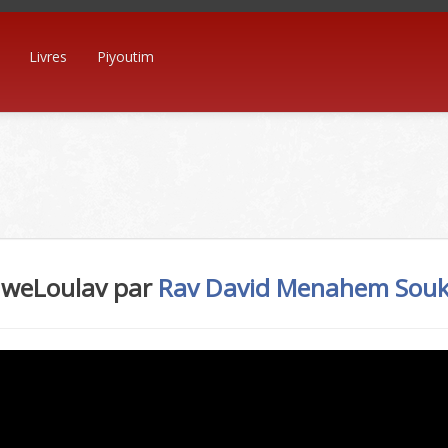
Livres
Piyoutim
 weLoulav par
Rav David Menahem
Sou