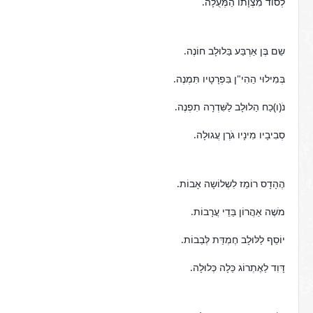
לְסוֹד מִצְוָתוֹ הַמְּעֻלָה.
שֵם בֶּן אַרְבַּע בַּלוּלָב חוֹנֶה.
בְּמִילוּי הֵהִי"ן בִּפְרָטָיו תִּמְנֶה.
נֹ(ו)כַח הַלוּלָב לַשִּׁדְרָה תִפְנֶה.
סְבִיבָיו מִינָיו גֹרֶן עֲגוּלָה.
הֶהָדָס רוֹמֵז לִשְלוֹשָה אָבוֹת.
מֹשֶה אַהֲרוֹן בַּדֵי עֲרָבוֹת.
יוֹסֵף לַלּוּלָב חֶמְדַּת לְּבַבוֹת.
דָּוִד לַאֶתְרוֹג כַּלָה כְּלוּלָה.