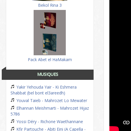
Bekol Rina 3
Pack Abet el HaMakam
MUSIQUES
Yakir Yehouda Yair - Ki Eshmera
Shabbat (bel bont el3areedh)
Youval Taieb - Mahrozet Lo Mewater
Elhannan Meishmarti - Mahrozet Hijaz
5786
Yossi Déry - Richone Waethannane
Kfir Partouche - Abiti Eini (A Capella -