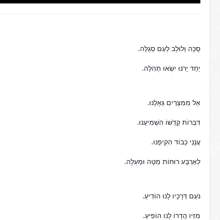
סֻכָּה וְלוּלָב לְעַם סְגֻלָּה. 
יַחַד יָרֹנּוּ יִשְׂאוּ תְהִלָּה.
אֵל מִמִּצְרַיִם גְּאָלָנוּ. 
דִּבְּרוׁת קָדְשׁוֹ הִשְׁמִיעָנוּ. 
עֲנָנַי כָבוֹד הִקִיפָנוּ. 
לְאַרְבָּע רוּחוֹת מַטָּה וּמַעְלָה.
נֹעַם דְּרָכָיו לָנוּ הוֹדִיעַ.
מִזִיו הֲדָרוֹ לָנוּ הוֹפִיעַ.