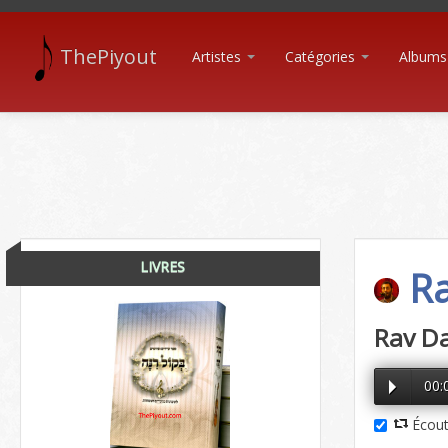
ThePiyout
Artistes
Catégories
Albums
LIVRES
Ra
Rav D
00:
Écout