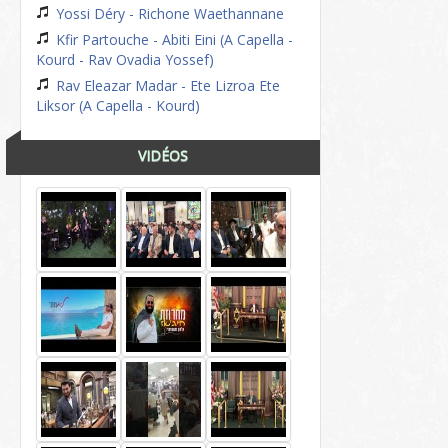
Yossi Déry - Richone Waethannane
Kfir Partouche - Abiti Eini (A Capella -
Kourd - Rav Ovadia Yossef)
Rav Eleazar Madar - Ete Lizroa Ete
Liksor (A Capella - Kourd)
VIDÉOS