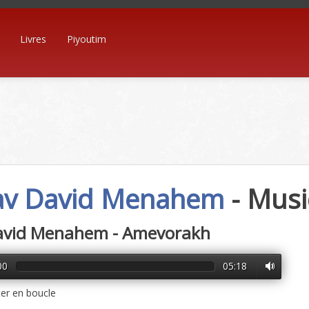
Livres
Piyoutim
v David Menahem
- Mus
avid Menahem - Amevorakh
00
05:18
er en boucle