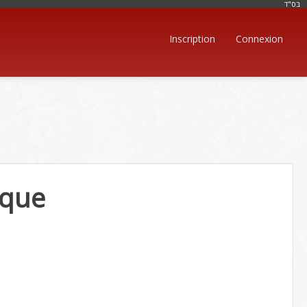
בּס"ד
Inscription
Connexion
ique