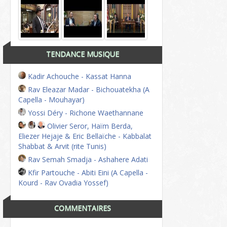
TENDANCE MUSIQUE
Kadir Achouche - Kassat Hanna
Rav Eleazar Madar - Bichouatekha (A
Capella - Mouhayar)
Yossi Déry - Richone Waethannane
Olivier Seror, Haïm Berda,
Eliezer Hejaje & Eric Bellaïche - Kabbalat
Shabbat & Arvit (rite Tunis)
Rav Semah Smadja - Ashahere Adati
Kfir Partouche - Abiti Eini (A Capella -
Kourd - Rav Ovadia Yossef)
COMMENTAIRES