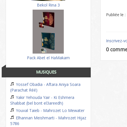
Bekol Rina 3
Publiée le 
Inscrivez-v
0 comme
Pack Abet el HaMakam
MUSIQUES
Yossef Obadia - Aftara Aniya Soara
(Parachat Réé)
Yakir Yehouda Yair - Ki Eshmera
Shabbat (bel bont el3areedh)
Youval Taieb - Mahrozet Lo Mewater
Elhannan Meishmarti - Mahrozet Hijaz
5786