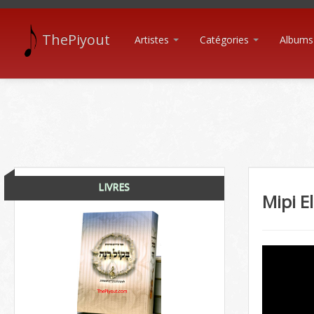
ThePiyout
Artistes
Catégories
Albums
LIVRES
Mipi E