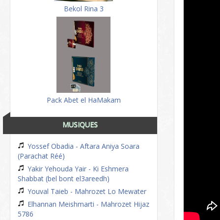
Bekol Rina 3
Pack Abet el HaMakam
MUSIQUES
Yossef Obadia - Aftara Aniya Soara
(Parachat Réé)
Yakir Yehouda Yair - Ki Eshmera
Shabbat (bel bont el3areedh)
Youval Taieb - Mahrozet Lo Mewater
Elhannan Meishmarti - Mahrozet Hijaz
5786