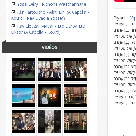
Yossi Déry - Richone Waethannane
Kfir Partouche - Abiti Eini (A Capella -
Piyout :
Mip
Kourd - Rav Ovadia Yossef)
Rav Eleazar Madar - Ete Lizroa Ete
Liksor (A Capella - Kourd)
ְּיִשְׂרָאֵל: מפי אל
VIDÉOS
ּיִשְׂרָאֵל: מפי אל
ְּיִשְׂרָאֵל: מפי אל
ּיִשְׂרָאֵל: מפי אל
יִשְׂרָאֵל: מפי אל