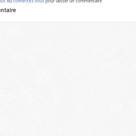
ous
ou
connectez-vous
pour laisser un commentaire
ntaire