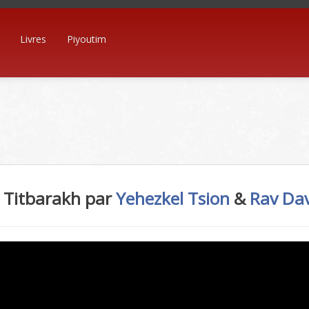
Livres
Piyoutim
l Titbarakh par
Yehezkel Tsion
&
Rav Da