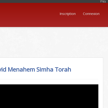
בּס"ד
Inscription
Connexion
vid Menahem
Simha Torah