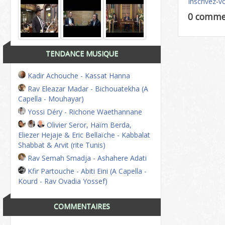
Inscrivez-v
0 comme
TENDANCE MUSIQUE
Kadir Achouche - Kassat Hanna
Rav Eleazar Madar - Bichouatekha (A
Capella - Mouhayar)
Yossi Déry - Richone Waethannane
Olivier Seror, Haïm Berda,
Eliezer Hejaje & Eric Bellaïche - Kabbalat
Shabbat & Arvit (rite Tunis)
Rav Semah Smadja - Ashahere Adati
Kfir Partouche - Abiti Eini (A Capella -
Kourd - Rav Ovadia Yossef)
COMMENTAIRES