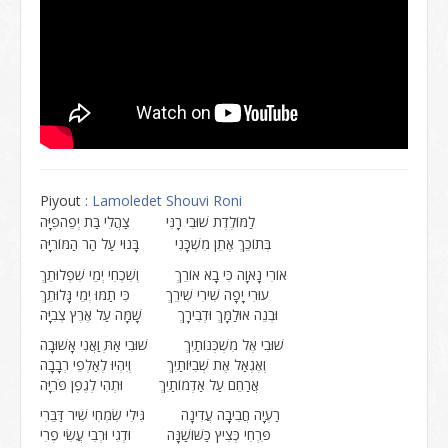
Piyout :
Lamoledet Shouvi Roni
לַמּוֹלֶדֶת שׁוּבִי רָנִּי צַהֲלִי בַּת יְפֵהפִיָּה
בְּתוֹכֵךְ אֶתֵן מִשְׁכָּנִי בָּנוּי עַל הַר הַמּוֹרִיָּה
אוֹרִי נָאוָה כִּי בָא אוֹרֵךְ וְשִׁכְחִי יְמֵי שִׁפְלוּתֵךְ
עוּרִי יָפָה שִׁירִי שִׁירֵךְ כִּי תַמּוּ יְמֵי גָּלוּתֵךְ
וּבְנֵה אוּלַמָּךְ וּדְבִירָךְ שָׁמָּה עַל אֶרֶץ צְבִיָּה
שׁוּבִי אֶל מִשְׁכְּנוֹתַיִךְ שׁוּבִי אַתְּ וַאֲנִי אָשׁוּבָה
וְאֶגְאַל אֶת שְׁבִיּוֹתַיִךְ וְיִהְיוּ לְאַלְפֵי רְבָבָה
אֲרַחֵם עַל אַדְמוֹתַיִךְ וּתְהִי לְגֶפֶן פֹּרִיָּה
רַעְיָה חֲבִיבָה עֲדִינָה גִּילִי שִׂמְחִי שִׁיר דַּבֵּרִי
פִּרְחִי כְּצִיץ כַּשּׁוֹשַׁנָּה וּדְגִי וּרְבִי עֲשִׂי פֶרִי