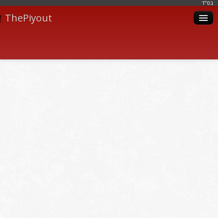
בּס"ד
ThePiyout
Artistes
Catégories
Albums
Livres
Piyoutim
Inscription
Connexion