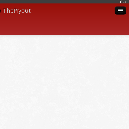
בּס"ד
ThePiyout
Artistes
Catégories
Albums
Livres
Piyoutim
Inscription
Connexion