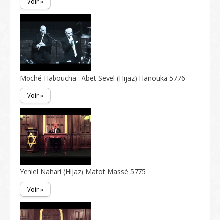
Voir »
Moché Haboucha : Abet Sevel (Hijaz) Hanouka 5776
Voir »
Yehiel Nahari (Hijaz) Matot Massé 5775
Voir »