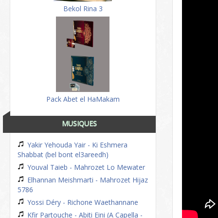
Bekol Rina 3
Pack Abet el HaMakam
MUSIQUES
Yakir Yehouda Yair - Ki Eshmera
Shabbat (bel bont el3areedh)
Youval Taieb - Mahrozet Lo Mewater
Elhannan Meishmarti - Mahrozet Hijaz
5786
Yossi Déry - Richone Waethannane
Kfir Partouche - Abiti Eini (A Capella -