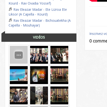
Kourd - Rav Ovadia Yossef)
Rav Eleazar Madar - Ete Lizroa Ete
Liksor (A Capella - Kourd)
Rav Eleazar Madar - Bichouatekha (A
Capella - Mouhayar)
Inscrivez-v
VIDÉOS
0 comme