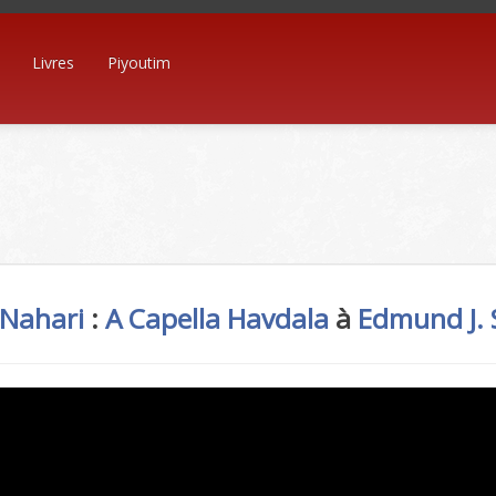
Livres
Piyoutim
 Nahari
:
A Capella
Havdala
à
Edmund J. 