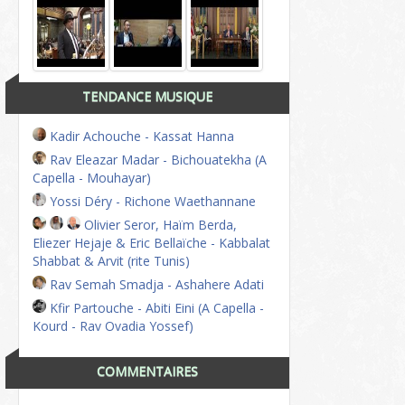
TENDANCE MUSIQUE
Kadir Achouche - Kassat Hanna
Rav Eleazar Madar - Bichouatekha (A
Capella - Mouhayar)
Yossi Déry - Richone Waethannane
Olivier Seror, Haïm Berda,
Eliezer Hejaje & Eric Bellaïche - Kabbalat
Shabbat & Arvit (rite Tunis)
Rav Semah Smadja - Ashahere Adati
Kfir Partouche - Abiti Eini (A Capella -
Kourd - Rav Ovadia Yossef)
COMMENTAIRES