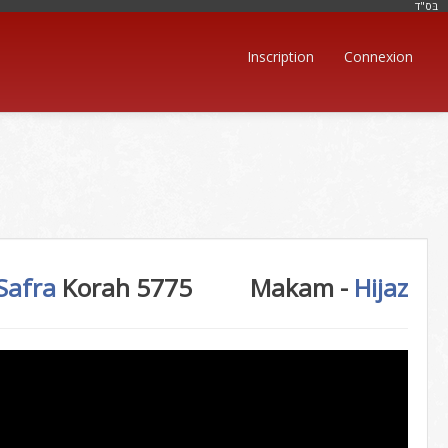
בּס"ד
Inscription
Connexion
Safra
Korah 5775
Makam -
Hijaz