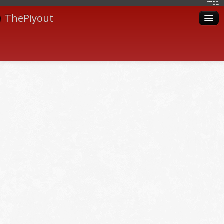
בּס"ד
ThePiyout
Artistes
Catégories
Albums
Livres
Piyoutim
Inscription
Connexion