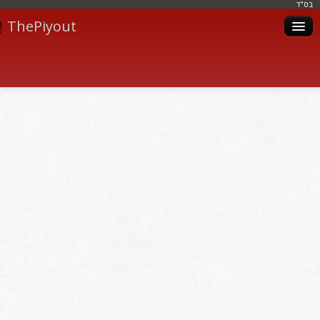
בּס"ד
ThePiyout
Artistes
Catégories
Albums
Livres
Piyoutim
Inscription
Connexion