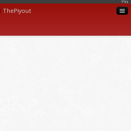
בּס"ד
ThePiyout
Artistes
Catégories
Albums
Livres
Piyoutim
Inscription
Connexion