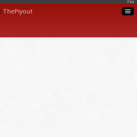
בּס"ד
ThePiyout
Artistes
Catégories
Albums
Livres
Piyoutim
Inscription
Connexion